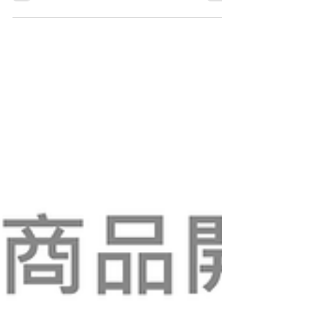
MAIL寄送「自取通知信」至訂購時填選自取
之選項的購買者電子信箱，還請查收並確認信
件內容、並在信件指定時間內前來取件。 注
意事項： 1) 因信箱因素，不排除信件掉至垃
圾信箱的可能性，還請協助確認。 2) 若無法
在指定時間內前來取件、需改寄件者，請以信
件回覆告知。 3) 若沒有在指定時間內前來取
件，我們將會以「運費貨到付款」的方式將貨
件寄出。 4) 訂購時選擇寄件的購買者以及線
上商城的訂購者則會收到其他通知信件、請耐
心等候與確認。 5) 取件時請記得攜帶訂購發
票以及身分證件前來領取。 6) 此篇僅為公告
用途，訂單有任何疑問請直接回覆信件。公告
貼文內留言詢問問題者將一律不做回覆。 ※
上述事項若有未盡事宜，d/art保有修改及最終
解釋之權利。