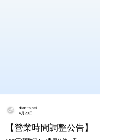
d/art taipei
4月23日