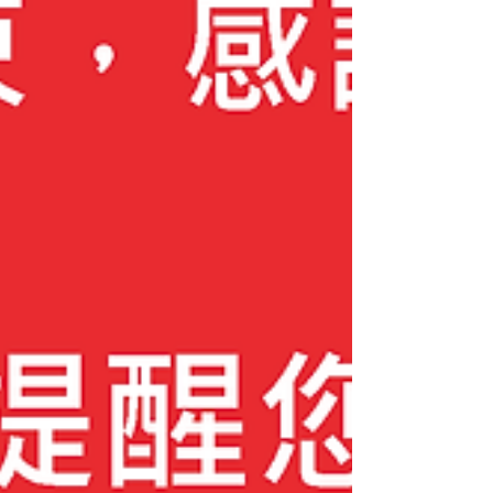
樓展覽請現場購票(入場費100 元) ※d/art三樓
禁止拍攝，全館禁止飲食且不提供物品寄放與
保管服