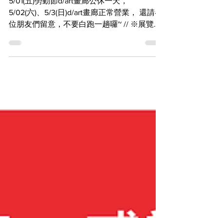
【營業時間調整公告】
5/01(五)勞動節d/art畫廊公休一天，
5/02(六)、5/3(日)d/art畫廊正常營業， 還請各
位朋友們留意，不要白跑一趟囉~ // ※展覽現
場活動完整資訊與規則請詳閱SNS相關頁面或
現 場活動看板 ※d/art將視現場狀況進行人數
控管，請遵循工作人員指示 入場，感謝您耐
心等候與配合 ※贈品贈完不另行公佈，商品
售罄資訊請參照SNS相關頁 面 ※預購商品資
訊請詳閱預購頁面，送單後至櫃檯結帳完成
預購程序 // 三樓 adorable｜館田ダン台灣初
個展 2026年4月25日(六)至5月24日(日) 二樓
芦屋マキ作品集&插畫製作教學出版紀念展
2026年4月25日(六)至5月24日(日) // d/art 地
址：台北市萬華區武昌街二段14號2&3樓 營業
時間：週三至週日 13:30-21:00 / 三樓展覽最
後入場時 間20:30 ※二樓自由參觀，欲參觀三