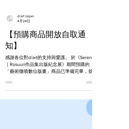
d/art taipei
4月24日
【預購商品開放自取通
知】
感謝各位對d/art的支持與愛護。 於《Serenity
｜Rosuuri作品集出版紀念展》期間預購的
「藝術微噴數位版畫」商品已準備完畢，並於
04/24(五)以E-MAIL寄送「自取通知信」至訂
購時填選自取之選項的購買者電子信箱，還請
查收並確認信件內容、並在信件指定時間內前
來取件。