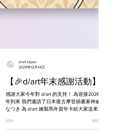
d/art taipei
2025年12月14日
【🎉d/art年末感謝活動】
感謝大家今年對 d/art 的支持！ 為迎接2026
年到來 我們邀請了日本復古摩登插畫家神威
なつき 為 d/art 繪製馬年賀年卡給大家送來新