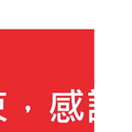
請查收並確認信件內容、並在信件指定時間內
前來取件。 注意事項： 1) 因信箱因素，不排
除信件掉至垃圾信箱的可能性，還請協助確
認。 2) 若無法在指定時間內前來取件、需改
寄件者，請以信件回覆告知。 3) 若沒有在指
定時間內前來取件，我們將會以「運費貨到付
款」的方式將貨件寄出。 4) 訂購時選擇寄件
的購買者以及線上商城的訂購者則會收到其他
通知信件、請耐心等候與確認。 5) 取件時請
記得攜帶訂購發票以及身分證件前來領取。
6) 此篇僅為公告用途，訂單有任何疑問請直
接回覆信件。公告貼文內留言詢問問題者將一
律不做回覆。 上述事項若有未盡事宜，d/art
保有修改及最終解釋之權利。