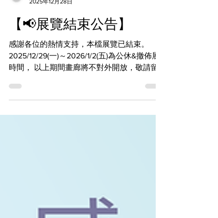
d/art taipei
2025年12月28日
【📢展覽結束公告】
感謝各位的熱情支持，本檔展覽已結束。
2025/12/29(一)～2026/1/2(五)為公休&撤佈展
時間， 以上期間畫廊將不對外開放，敬請留
意。 ※小提醒，1/1(四)元旦公休店裡不會有人
在唷。 -- ✨展覽預告✨ MARCH｜うごんば台
灣初個展 https://reurl.cc/QVVRrM 2026年1月
3日(六)至2月1日(日)