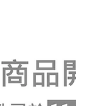
春的祝賀！ 活動期間歡迎來到 d/art 畫廊觀展
並且領取我們的新年祝福 d/art 預祝各位新年
佳節快樂！ // 2025年12月20日(六)起至2026
年2月14日(六) 期間內在d/art畫廊及線上商城
消費購買商品者， 即贈「 d/art 馬年賀年卡 」
乙張。 數量有限，送完為止。 注意事項： 1.
每次購物僅可兌換一份，不累計計算。 2.贈
品恕不挑款、退換。 3.贈品送完為止，將不
另行公告。 4.展覽入場門票非「展覽商
品」，故不列入計算。 5.線上商城購物者，
賀年卡將與商品一同寄出。 6.線上商城若購
買掛軸類商品，為配合裝箱可能將賀年卡捲起
寄送。 上述事項如有未盡事宜，d/art保有修
改及解釋之權利