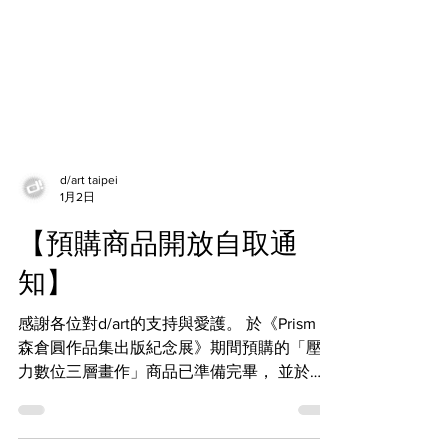
d/art taipei
1月2日
【預購商品開放自取通
知】
感謝各位對d/art的支持與愛護。 於《Prism｜
森倉圓作品集出版紀念展》期間預購的「壓克
力數位三層畫作」商品已準備完畢， 並於
01/02(五)以E-MAIL寄送「自取通知信」至訂
購時填選自取之選項的購買者電子信箱， 還