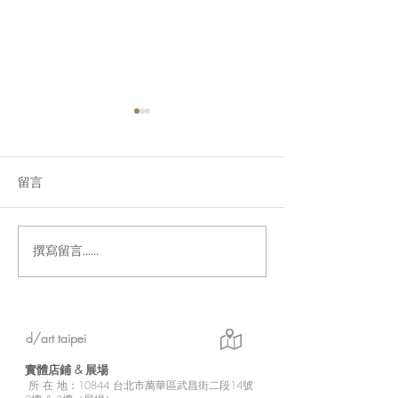
留言
撰寫留言......
「Fusion Impact｜岩本ゼ
Ethereal｜go
ロゴ台灣初個展」展現に
紀念展【展覽資
じさんじ豐富魅力的日本
實力派畫師岩本ゼロゴ首
d/art taipei
次台灣初個展
實體店鋪 &
展場
所
在 地：10
844 台北市萬華區武昌街二段14號