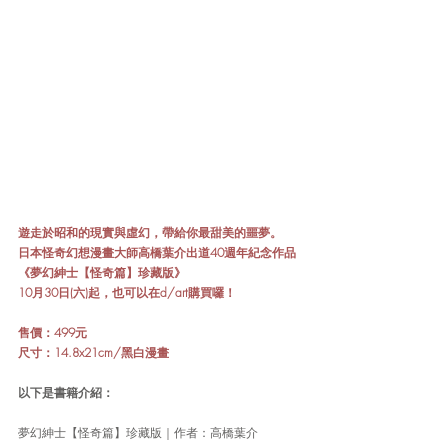
遊走於昭和的現實與虛幻，帶給你最甜美的噩夢。
日本怪奇幻想漫畫大師高橋葉介出道40週年紀念作品
《夢幻紳士【怪奇篇】珍藏版》
10月30日(六)起，也可以在d/art購買囉！
售價：499元
尺寸：14.8x21cm/黑白漫畫
以下是書籍介紹：
夢幻紳士【怪奇篇】珍藏版｜作者：高橋葉介