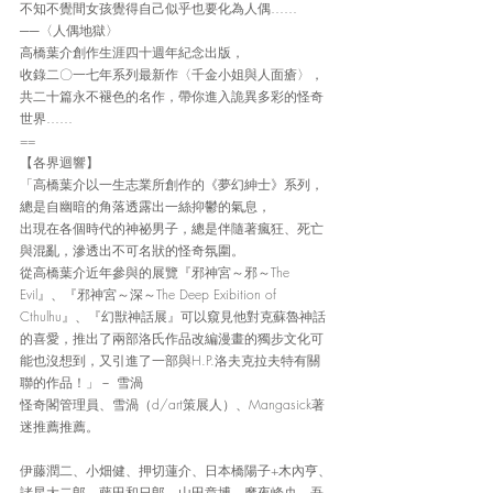
不知不覺間女孩覺得自己似乎也要化為人偶……
──〈人偶地獄〉
高橋葉介創作生涯四十週年紀念出版，
收錄二〇一七年系列最新作〈千金小姐與人面瘡〉，
共二十篇永不褪色的名作，帶你進入詭異多彩的怪奇
世界……
==
【各界迴響】
「高橋葉介以一生志業所創作的《夢幻紳士》系列，
總是自幽暗的角落透露出一絲抑鬱的氣息，
出現在各個時代的神祕男子，總是伴隨著瘋狂、死亡
與混亂，滲透出不可名狀的怪奇氛圍。
從高橋葉介近年參與的展覽『邪神宮～邪～The 
Evil』、『邪神宮～深～The Deep Exibition of 
Cthulhu』、『幻獣神話展』可以窺見他對克蘇魯神話
的喜愛，推出了兩部洛氏作品改編漫畫的獨步文化可
能也沒想到，又引進了一部與H.P.洛夫克拉夫特有關
聯的作品！」－ 雪渦
怪奇閣管理員、雪渦（d/art策展人）、Mangasick著
迷推薦推薦。
伊藤潤二、小畑健、押切蓮介、日本橋陽子+木內亨、
諸星大二郎、藤田和日郎、山田章博、魔夜峰央、吾