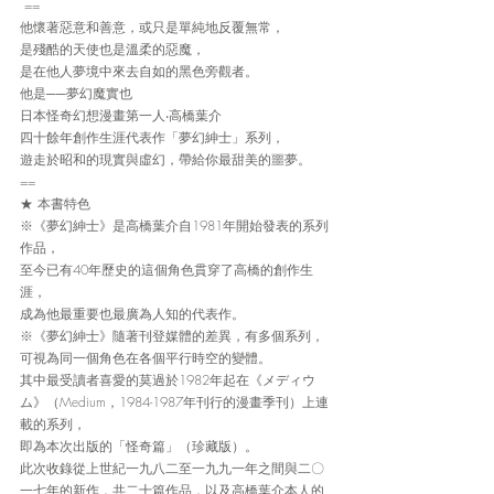
 ==
他懷著惡意和善意，或只是單純地反覆無常，
是殘酷的天使也是溫柔的惡魔，
是在他人夢境中來去自如的黑色旁觀者。
他是──夢幻魔實也
日本怪奇幻想漫畫第一人‧高橋葉介
四十餘年創作生涯代表作「夢幻紳士」系列，
遊走於昭和的現實與虛幻，帶給你最甜美的噩夢。
==
★ 本書特色
※《夢幻紳士》是高橋葉介自1981年開始發表的系列
作品，
至今已有40年歷史的這個角色貫穿了高橋的創作生
涯，
成為他最重要也最廣為人知的代表作。
※《夢幻紳士》隨著刊登媒體的差異，有多個系列，
可視為同一個角色在各個平行時空的變體。
其中最受讀者喜愛的莫過於1982年起在《メディウ
ム》（Medium，1984-1987年刊行的漫畫季刊）上連
載的系列，
即為本次出版的「怪奇篇」（珍藏版）。
此次收錄從上世紀一九八二至一九九一年之間與二〇
一七年的新作，共二十篇作品，以及高橋葉介本人的