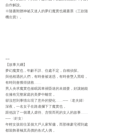
自作解說。
※隨書附贈神祕又迷人的夢幻魔實也藏書票（三款隨
機出貨）。
==
【故事大綱】
夢幻魔實也，年齡不詳、住處不定，自稱偵探。
與他相遇的人們，有時會被迷惑，有時會墮入黑暗，
有時則會獲得拯救……
男人央求魔實也催眠因車禍昏迷的未婚妻，好讓她能
在擁有完整家庭的美夢中離世，
卻沒想到事情出現了意外的變化……──〈老夫婦〉
深夜，一名女子在路邊攔下了魔實也，
跟他說了一個遭人虐待、含恨而死的女人的故事……
──〈針女〉
年輕女孩前往某個大戶人家幫傭，而那棟豪宅裡到處
都裝飾著極其高價的各式人偶，