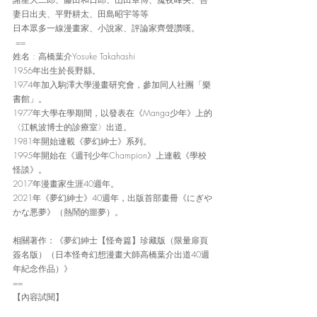
妻日出夫、平野耕太、田島昭宇等等
日本眾多一線漫畫家、小說家、評論家齊聲讚嘆。
 ==
姓名 : 高橋葉介Yosuke Takahashi
1956年出生於長野縣。
1974年加入駒澤大學漫畫研究會，參加同人社團「樂
書館」。
1977年大學在學期間，以發表在《Manga少年》上的
〈江帆波博士的診療室〉出道。
1981年開始連載《夢幻紳士》系列。
1995年開始在《週刊少年Champion》上連載《學校
怪談》。
2017年漫畫家生涯40週年。
2021年《夢幻紳士》40週年，出版首部畫冊《にぎや
かな悪夢》（熱鬧的噩夢）。
相關著作：《夢幻紳士【怪奇篇】珍藏版（限量扉頁
簽名版）（日本怪奇幻想漫畫大師高橋葉介出道40週
年紀念作品）》
==
【內容試閱】