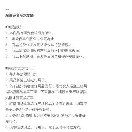
==
親筆簽名展示燈飾
■商品說明：
1) 本商品為展覽會場限定販售。
2)   每款僅單件販售，售完為止。
3)   商品將於作者展覽結束後進行親筆簽名。
4)   商品清潔請用軟棉布沾溫涼水輕輕擦拭表面。
5)   商品不耐磨損、須避免日照造成變色變質脆化。
■購買方式與規則：
1) 每人每次限購1款。
2) 展品將於三樓進行展示。
3) 為了讓消費者確保展品品質，需付費入場至三樓展
場確認實品後再下單，下單後在二樓櫃台進行確認與
結帳才算完成訂單。
4) 訂購用紙本單需在三樓展品附近索取表單，填寫完
畢至2樓櫃台進行確認與結帳。
5) 2樓櫃台將依照收到完整填寫的訂單順序，安排優
先順位。
6) 現場提供現金、信用卡、電子支付等付款方式。