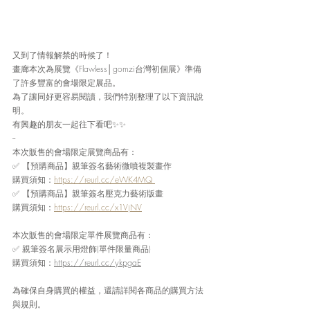
又到了情報解禁的時候了！
畫廊本次為展覽《Flawless│gomzi台灣初個展》準備
了許多豐富的會場限定展品。
為了讓同好更容易閱讀，我們特別整理了以下資訊說
明。
有興趣的朋友一起往下看吧✨✨
--
本次販售的會場限定展覽商品有：
✅ 【預購商品】親筆簽名藝術微噴複製畫作
購買須知：
https://reurl.cc/eWK4MQ 
✅ 【預購商品】親筆簽名壓克力藝術版畫
購買須知：
https://reurl.cc/x1VjNV
本次販售的會場限定單件展覽商品有：
✅ 
親筆簽名
展示用燈飾(單件限量商品)
購買須知：
https://reurl.cc/ykpgaE
為確保自身購買的權益，還請詳閱各商品的購買方法
與規則。