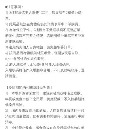
■注意事項：
1) 3樓展場需要入場費100元，觀展請至2樓櫃台購
票。
2) 此展品無法在實體店舖的預購表單中下單購買。
3) 為確保公平性，2樓櫃台不受理填寫不完整訂單。
若發生填寫不完整之情況，需離開櫃台填寫完整並重
新排隊結帳。
為避免損失個人自身權益，請完整填妥訂單。
4) 該商品因為體積與材質考量，僅開放現場自取。
d/art會另外通知取件時間。
5) 若人潮眾多，d/art將會發放入場號碼牌。
入場號碼牌僅作入場順序使用，不代表結帳順序，還
請留意。
【疫情期間的相關防護及對策】
1)   本場所為密閉空間，建議有發燒或呼吸道症狀、
年長或免疫力低下之民眾，仍應配戴口罩入館參觀降
低染疫風險。
2)   場內多處設置消毒酒精，入館參觀建議進行手部
消毒與測量體溫。如有需要翻閱書籍，請先進行手部
消毒。
3)   全館禁止飲食。將食物放在自身行李或包包內者