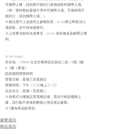
可攜帶上樓，請勿將不能封口食物或飲料攜帶入場。
（例：寶特瓶栓蓋後行李內可攜帶入場。手搖杯因不
能封口，請勿攜帶入場。）
※無法遵守上述規則之參觀民眾，d/art將立即取消入
場資格，亦不得候補替代。
※上述事項如有未盡事宜，d/art 保有修改及解釋之權
利。
--
d/art taipei
所在地：10844 台北市萬華區武昌街二段 14號 2樓 
& 3樓（展場）
防疫期間營業時間
營業日期：星期三至星期日
營業時間：下午 13:30-晚上21:00
店定休日：星期一至星期二
※為舊式大樓無設置電梯設備，需步行較陡樓梯上
樓，請行動不便者斟酌個人情況來訪參觀。
※2樓為商品販售區。
展覽資訊
商品資訊