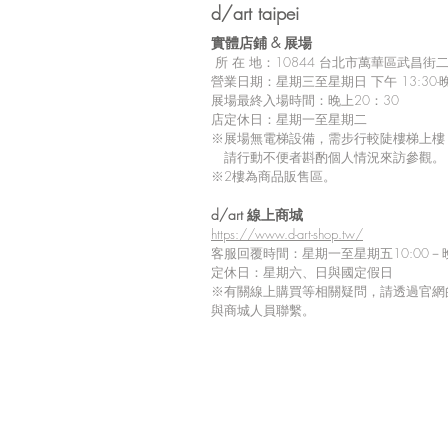
d/art taipei
實體店鋪 &
展場
所
在 地：10
844 台北市萬華區武昌街二段
營業日期：星期三至星期日 下午 13:30-晚
展場最終入場時間：晚上20：30
店定休日：星期一至星期二
※展場無電梯設備，需步行較陡樓梯上樓
請行動不便者斟酌個人情況來訪參觀。
※2樓為商品販售區。
留言
d/art 線上商城
https://www.d-art-shop.tw/
客服回覆時間：星期一至星期五10:00－晚
定休日：星期六、日與國定假日
※
有關線上購買等相關疑問，請透過官網
撰寫留言......
與商城人員聯繫。
【Tiv 展覽商品到貨延期通
知】