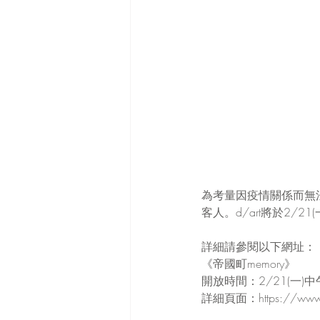
為考量因疫情關係而無法
客人。d/art將於2/
詳細請參閱以下網址：
《帝國町memory》
開放時間：2/21(一)中
詳細頁面：https://www.d-a