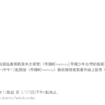
親臨畫廊觀賞本次展覽(《帝國町memory│帝國少年台灣初個
21(一)中午12點開放《帝國町memory》藝術微噴複製畫作線上販售
午12點起 至 2/27(日)下午6點為止。
rt.tw/teikoku-order