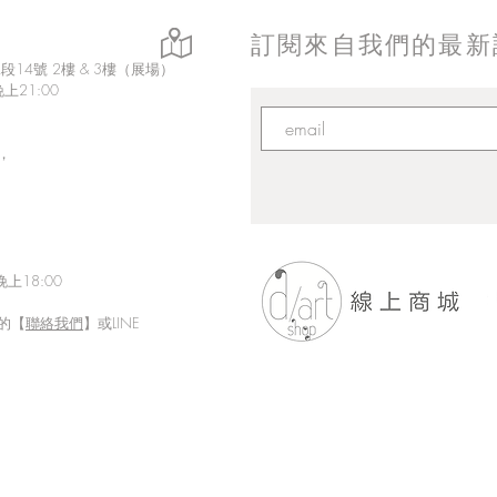
訂閱來自我們的最新
14號 2樓 & 3樓（展場）
上21:00
，
上18:00
的【
聯絡我們
】或LINE
「Fusion Impact｜岩本ゼロゴ
Eth
台灣初個展」展現にじさんじ
展【
豐富魅力的日本實力派畫師岩
本ゼロゴ首次台灣初個展