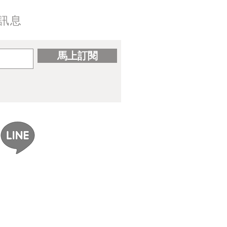
訊息
馬上訂閱
ereal｜gomzi畫集出版紀念
展覽資訊整理】