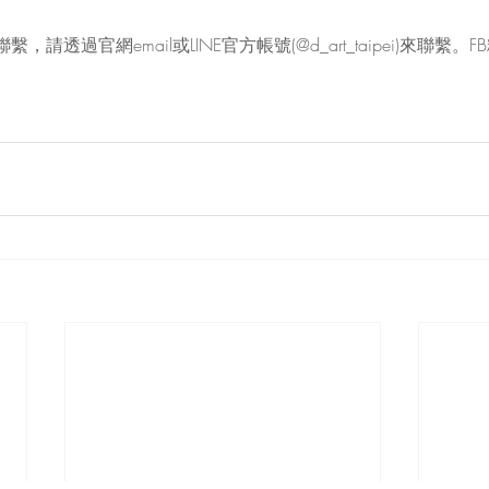
請透過官網email或LINE官方帳號(@d_art_taipei)來聯繫
。