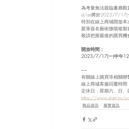
為考量無法親臨畫廊觀
d/art將於2023/7/1
特別在線上商城開放本次展覽
親筆簽名藝術微噴複製
敬請把握最後的購買機
開放時間：
2023/7/17(一)中午1
==
有關線上購買等相關聯
線上商城客服回覆時間：星
定休日：星期六、日、
https://www.d-art.tw/co
商品資訊
展覽資訊