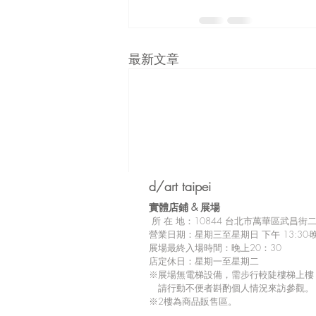
最新文章
d/art taipei
實體店鋪 &
展場
所
在 地：10
844 台北市萬華區武昌街二段
營業日期：星期三至星期日 下午 13:30-晚
展場最終入場時間：晚上20：30
店定休日：星期一至星期二
※展場無電梯設備，需步行較陡樓梯上樓
請行動不便者斟酌個人情況來訪參觀。
※2樓為商品販售區。