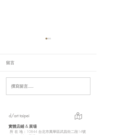
留言
撰寫留言......
「Fusion Impact｜岩本ゼ
Ethereal｜go
ロゴ台灣初個展」展現に
紀念展【展覽資
じさんじ豐富魅力的日本
實力派畫師岩本ゼロゴ首
d/art taipei
次台灣初個展
實體店鋪 &
展場
所
在 地：10
844 台北市萬華區武昌街二段14號