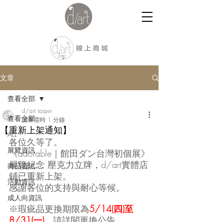
文章
查看全部
d/art taipei
查看全部
讀畢需時 1 分鐘
【重新上架通知】
ALL
各位久等了。
展覽資訊
《adorable｜館田ダン台灣初個展》
展覽紀念 壓克力立牌，d/art實體店
商品資訊
鋪已重新上架。
活動資訊
感謝各位的支持與耐心等候。
成人向資訊
※瑕疵品更換期限為
5/14(四)至
8/31(一)
，請詳閱更換公告。