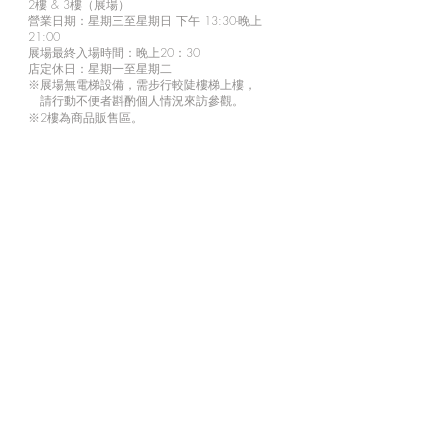
2樓 & 3樓（展場）
營業日期：星期三至星期日 下午 13:30-晚上
21:00
展場最終入場時間：晚上20：30
店定休日：星期一至星期二
※展場無電梯設備，需步行較陡樓梯上樓，
請行動不便者斟酌個人情況來訪參觀。
※2樓為商品販售區。
d/art 線上商城
https://www.d-art-shop.tw/
客服回覆時間：星期一至星期五10:00－晚上
18:00
定休日：星期六、日與國定假日
※
有關線上購買等相關疑問，請透過官網的【
聯
絡我們
】或LINE
與商城人員聯繫。
訂閱來自我們的最新訊息
馬上訂閱