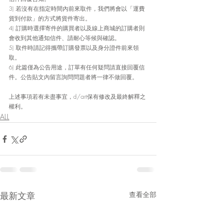
3) 若沒有在指定時間內前來取件，我們將會以「運費
貨到付款」的方式將貨件寄出。
4) 訂購時選擇寄件的購買者以及線上商城的訂購者則
會收到其他通知信件、請耐心等候與確認。
5) 取件時請記得攜帶訂購發票以及身分證件前來領
取。
6) 此篇僅為公告用途，訂單有任何疑問請直接回覆信
件。公告貼文內留言詢問問題者將一律不做回覆。
上述事項若有未盡事宜，d/art保有修改及最終解釋之
權利。
ALL
最新文章
查看全部