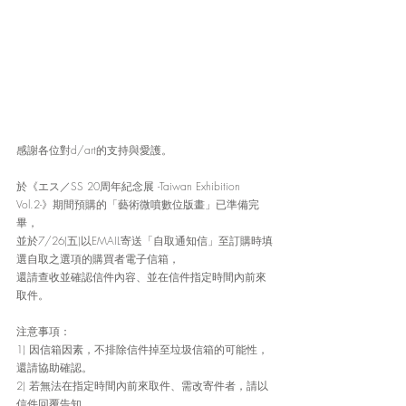
感謝各位對d/art的支持與愛護。
於《エス／SS 20周年紀念展 -Taiwan Exhibition 
Vol.2-》期間預購的「藝術微噴數位版畫」已準備完
畢，
並於7/26(五)以EMAIL寄送「自取通知信」至訂購時填
選自取之選項的購買者電子信箱，
還請查收並確認信件內容、並在信件指定時間內前來
取件。
注意事項：
1) 因信箱因素，不排除信件掉至垃圾信箱的可能性，
還請協助確認。
2) 若無法在指定時間內前來取件、需改寄件者，請以
信件回覆告知。