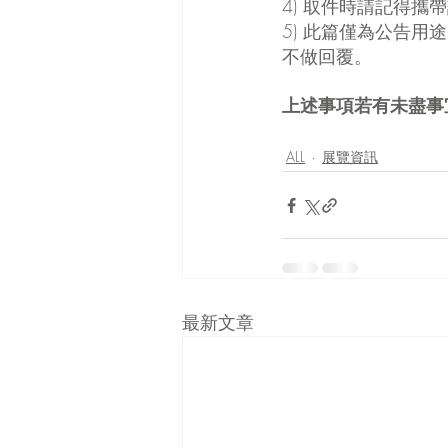
4) 取件時請記得
5) 此篇僅為公告
不做回覆。
上述事項若有未盡事宜
ALL
展覽資訊
最新文章