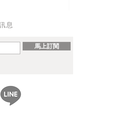
訊息
馬上訂閱
ereal｜gomzi畫集出版紀念
展覽資訊整理】