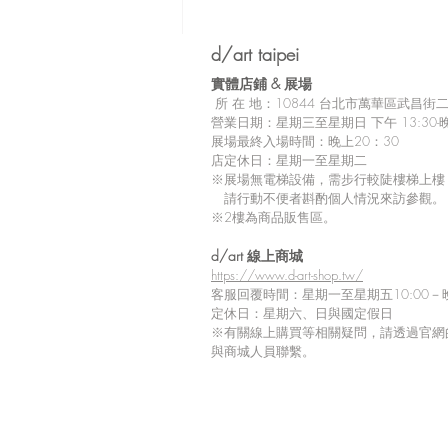
d/art taipei
實體店鋪 &
展場
所
在 地：10
844 台北市萬華區武昌街二段
營業日期：星期三至星期日 下午 13:30-晚
展場最終入場時間：晚上20：30
店定休日：星期一至星期二
※展場無電梯設備，需步行較陡樓梯上樓
請行動不便者斟酌個人情況來訪參觀。
※2樓為商品販售區。
留言
d/art 線上商城
https://www.d-art-shop.tw/
客服回覆時間：星期一至星期五10:00－晚
定休日：星期六、日與國定假日
※
有關線上購買等相關疑問，請透過官網
撰寫留言......
與商城人員聯繫。
【Tiv 展覽商品到貨延期通
知】