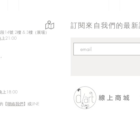
訂閱來自我們的最新
14號 2樓 & 3樓（展場）
上21:00
，
上18:00
的【
聯絡我們
】或LINE
「Fusion Impact｜岩本ゼロゴ
Eth
台灣初個展」展現にじさんじ
展【
豐富魅力的日本實力派畫師岩