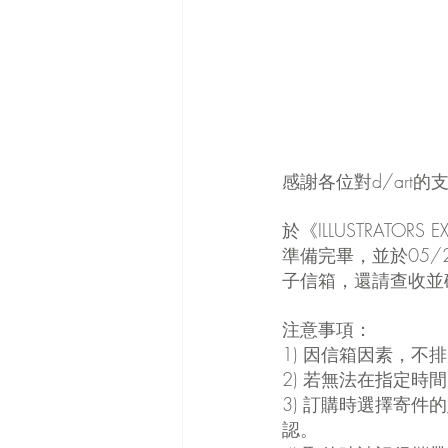
感謝各位對d/art
於《ILLUSTRATOR
準備完畢，並於05/
子信箱，還請查收並
注意事項：
1) 因信箱因素，
2) 若無法在指定
3) 訂購時選擇寄
認。