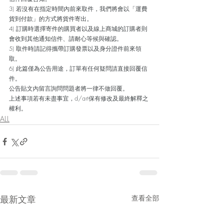
3) 若沒有在指定時間內前來取件，我們將會以「運費
貨到付款」的方式將貨件寄出。 
4) 訂購時選擇寄件的購買者以及線上商城的訂購者則
會收到其他通知信件、請耐心等候與確認。 
5) 取件時請記得攜帶訂購發票以及身分證件前來領
取。 
6) 此篇僅為公告用途，訂單有任何疑問請直接回覆信
件。
公告貼文內留言詢問問題者將一律不做回覆。 
上述事項若有未盡事宜，d/art保有修改及最終解釋之
權利。
ALL
最新文章
查看全部