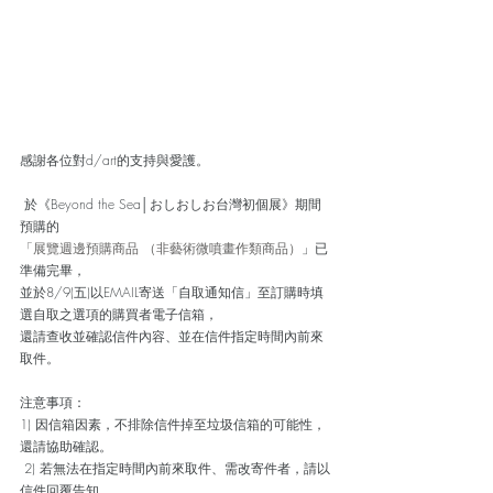
感謝各位對d/art的支持與愛護。
 於《Beyond the Sea│おしおしお台灣初個展》期間
預購的
「展覽週邊預購商品 （非藝術微噴畫作類商品）
」已
準備完畢， 
並於8/9(五)以EMAIL寄送「自取通知信」至訂購時填
選自取之選項的購買者電子信箱， 
還請查收並確認信件內容、並在信件指定時間內前來
取件。 
注意事項： 
1) 因信箱因素，不排除信件掉至垃圾信箱的可能性，
還請協助確認。
 2) 若無法在指定時間內前來取件、需改寄件者，請以
信件回覆告知。 