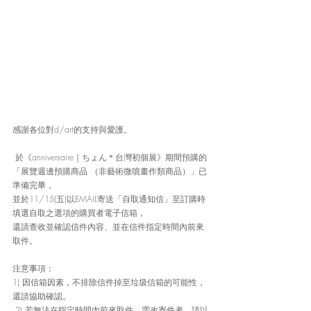
感謝各位對d/art的支持與愛護。
 於《anniversaire｜ちょん＊台灣初個展》期間預購的
「展覽週邊預購商品 （非藝術微噴畫作類商品）」已
準備完畢， 
並於11/15(五)以EMAIL寄送「自取通知信」至訂購時
填選自取之選項的購買者電子信箱， 
還請查收並確認信件內容、並在信件指定時間內前來
取件。 
注意事項： 
1) 因信箱因素，不排除信件掉至垃圾信箱的可能性，
還請協助確認。
 2) 若無法在指定時間內前來取件、需改寄件者，請以