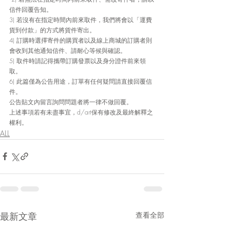
信件回覆告知。 
3) 若沒有在指定時間內前來取件，我們將會以「運費
貨到付款」的方式將貨件寄出。 
4) 訂購時選擇寄件的購買者以及線上商城的訂購者則
會收到其他通知信件、請耐心等候與確認。 
5) 取件時請記得攜帶訂購發票以及身分證件前來領
取。 
6) 此篇僅為公告用途，訂單有任何疑問請直接回覆信
件。
公告貼文內留言詢問問題者將一律不做回覆。 
上述事項若有未盡事宜，d/art保有修改及最終解釋之
權利。
ALL
最新文章
查看全部