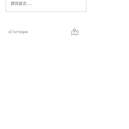
撰寫留言......
「Fusion Impact｜岩本ゼ
Ethereal｜go
ロゴ台灣初個展」展現に
紀念展【展覽資
じさんじ豐富魅力的日本
實力派畫師岩本ゼロゴ首
d/art taipei
次台灣初個展
實體店鋪 &
展場
所
在 地：10
844 台北市萬華區武昌街二段14號
2樓 & 3樓（展場）
營業日期：星期三至星期日 下午 13:30-晚上
21:00
展場最終入場時間：晚上20：30
店定休日：星期一至星期二
※展場無電梯設備，需步行較陡樓梯上樓，
請行動不便者斟酌個人情況來訪參觀。
※2樓為商品販售區。
d/art 線上商城
https://www.d-art-shop.tw/
客服回覆時間：星期一至星期五10:00－晚上
18:00
定休日：星期六、日與國定假日
※
有關線上購買等相關疑問，請透過官網的【
聯
絡我們
】或LINE
與商城人員聯繫。