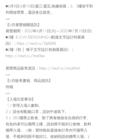
■6月8日-6月10日(週三-週五)為撤佈展，2、3樓皆不對
外開放營業，還請各位留意。
==
【6月展覽相關資訊】
展覽期間：2022年6月11日(六)～2022年7月10日(日)
■3樓《I.S.W DESIGNING's動漫文字設計特展展
訊》：https://reurl.cc/0pkDKk
■2樓《初 │ 嘆子文字設計初個展展訊》：
https://reurl.cc/Lme0ax
展覽商品販售資訊：https://reurl.cc/mozMvV
==
【6月販售書籍、商品資訊】
待補
==
【入場注意事項】
 1.) 管理入場人數制。
2.）請全程配戴口罩，請勿中途取下。
3.）2&3樓禁止飲食、除了將食物放在自身的行李、
包包內者可以攜帶上樓，請勿將不能封口食物、飲料
攜帶入場。（例：寶特瓶栓蓋後收行李內可攜帶入
場、手搖杯則因不能封口、收納則請勿攜帶入場。）