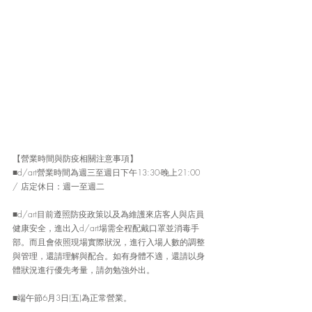
【營業時間與防疫相關注意事項】
■d/art營業時間為週三至週日下午13:30-晚上21:00 
/ 店定休日：週一至週二
■d/art目前遵照防疫政策以及為維護來店客人與店員
健康安全，進出入d/art場需全程配戴口罩並消毒手
部。而且會依照現場實際狀況，進行入場人數的調整
與管理，還請理解與配合。如有身體不適，還請以身
體狀況進行優先考量，請勿勉強外出。
■端午節6月3日(五)為正常營業。