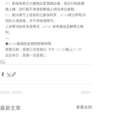
4.）展場為舊式大樓無設置電梯設備，需步行較陡樓
梯上樓，請行動不便者斟酌個人情況來訪參觀。
5.）無法遵守上述規則之參加民眾，d/art將立即取消
預約入場資格，亦不得候補替代。
上述事項如有未盡事宜，d/art 保有修改及解釋之權
利。
==
◆d/art畫廊防疫期間營業時間
營業日期：星期三至星期日 下午 13:30-晚上21:00
店定休日：星期一至星期二
ALL
最新文章
查看全部