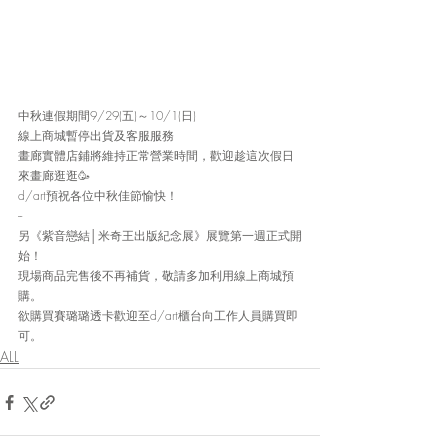
中秋連假期間9/29(五)～10/1(日)
線上商城暫停出貨及客服服務
畫廊實體店鋪將維持正常營業時間，歡迎趁這次假日
來畫廊逛逛🥳
d/art預祝各位中秋佳節愉快！
--
另《紫音戀結│米奇王出版紀念展》展覽第一週正式開
始！
現場商品完售後不再補貨，敬請多加利用線上商城預
購。
欲購買賽璐璐透卡歡迎至d/art櫃台向工作人員購買即
可。
ALL