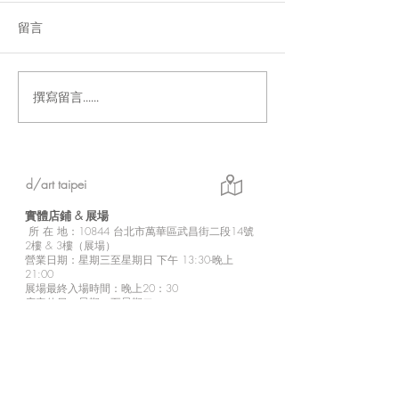
留言
撰寫留言......
「Fusion Impact｜岩本ゼ
Ethereal｜go
ロゴ台灣初個展」展現に
紀念展【展覽資
じさんじ豐富魅力的日本
實力派畫師岩本ゼロゴ首
d/art taipei
次台灣初個展
實體店鋪 &
展場
所
在 地：10
844 台北市萬華區武昌街二段14號
2樓 & 3樓（展場）
營業日期：星期三至星期日 下午 13:30-晚上
21:00
展場最終入場時間：晚上20：30
店定休日：星期一至星期二
※展場無電梯設備，需步行較陡樓梯上樓，
請行動不便者斟酌個人情況來訪參觀。
※2樓為商品販售區。
d/art 線上商城
https://www.d-art-shop.tw/