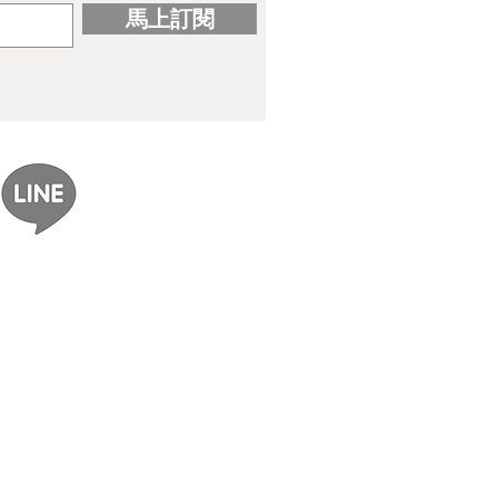
馬上訂閱
ereal｜gomzi畫集出版紀念
展覽資訊整理】