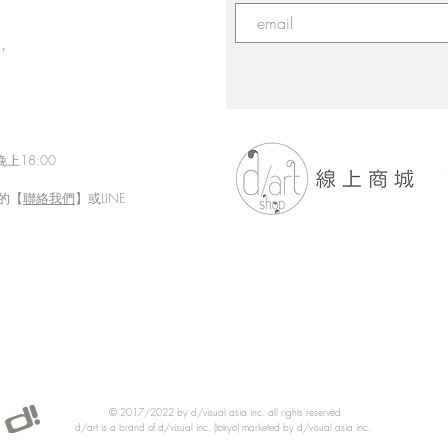
，
上18:00
的【
聯絡我們
】或LINE
「Fusion Impact｜岩本ゼロゴ
Eth
台灣初個展」展現にじさんじ
展【
豐富魅力的日本實力派畫師岩
本ゼロゴ首次台灣初個展
© 2017/2022 by d/visual asia inc. all rights reserved
d/art is a brand of d/visual inc. (tokyo) marketed by d/visual asia inc.