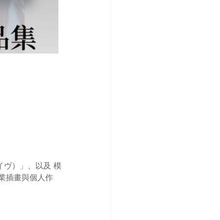
アライヴ）」、以及 模
商業插畫與個人作