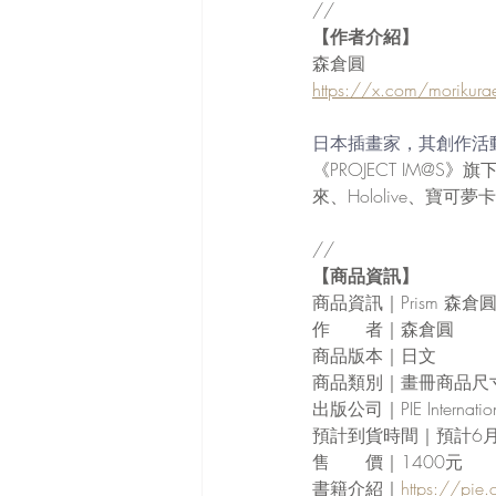
//
【作者介紹】
森倉圓
https://x.com/morikura
日本插畫家，其創作活動
《PROJECT IM@
來、Hololive、寶
//
【商品資訊】
商品資訊｜Prism 森
作　　者｜森倉圓
商品版本｜日文
商品類別｜畫冊商品尺寸｜
出版公司｜PIE Inter
預計到貨時間｜預計6
售　　價｜1400元
書籍介紹｜
https://pie