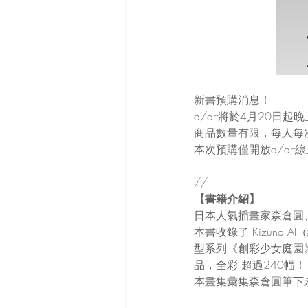
新書預購消息！
d/art將於4月20日
商品數量有限，每人每
本次預購僅開放d/ar
//
【書籍介紹】
日本人氣插畫家森倉圓
本書收錄了 Kizuna 
型系列《創彩少女庭園》
品，全彩 超過240幅！
本畫集彙集森倉圓筆下