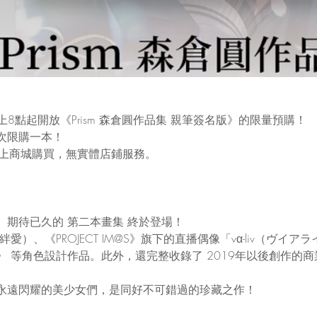
起晚上8點起開放《Prism 森倉圓作品集 親筆簽名版》的限量預購！
次限購一本！
t線上商城購買，無實體店鋪服務。
、期待已久的 第二本畫集 終於登場！
AI（絆愛）、《PROJECT IM@S》旗下的直播偶像「vα-liv（ヴイ
 等角色設計作品。此外，還完整收錄了 2019年以後創作的
永遠閃耀的美少女們，是同好不可錯過的珍藏之作！