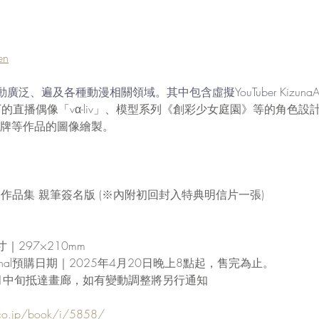
en
廣泛、遍及各種動漫相關領域。其中包含虛擬YouTuber
Kizuna
S》旗下的直播偶像「vα-liv」、模型系列《創彩少女庭園》等的角色
可夢卡牌等作品的圖像繪製。
倉圓作品集 親筆簽名版 (※內附初回封入特典明信片一張)
297×210mm
national預購日期｜2025年4月20日晚上8點起，售完為止。
月中旬抵達畫廊，如有變動調整將另行通知
.co.jp/book/i/5858/