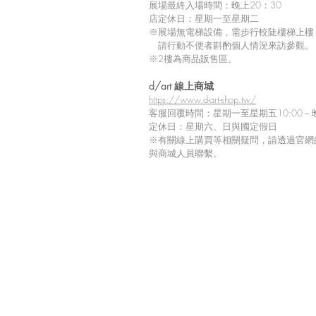
展場最終入場時間：晚上20：30
店定休日：星期一至星期二
※展場無電梯設備，需步行較陡樓梯上樓
請行動不便者斟酌個人情況來訪參觀。
※2樓為商品販售區。
留言
d/art 線上商城
https://www.d-art-shop.tw/
客服回覆時間：星期一至星期五10:00－晚
定休日：星期六、日與國定假日
※
有關線上購買等相關疑問，請透過官網
撰寫留言......
與商城人員聯繫。
【Tiv 展覽商品到貨延期通
知】