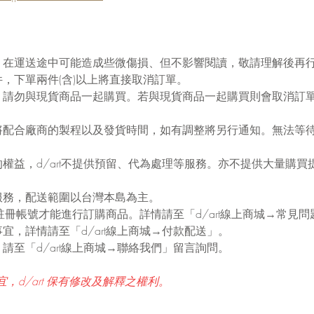
，在運送途中可能造成些微傷損、但不影響閱讀，敬請理解後再
，下單兩件(含)以上將直接取消訂單。
，請勿與現貨商品一起購買。若與現貨商品一起購買則會取消訂
將配合廠商的製程以及發貨時間，如有調整將另行通知。無法等
權益，d/art不提供預留、代為處理等服務。亦不提供大量購買
服務，配送範圍以台灣本島為主。
需要註冊帳號才能進行訂購商品。詳情請至「d/art線上商城→常見
宜，詳情請至「d/art線上商城→付款配送」。
請至「d/art線上商城→聯絡我們」留言詢問。
，d/art 保有修改及解釋之權利。