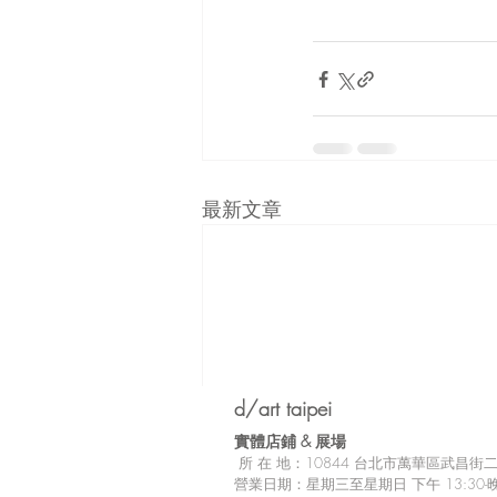
最新文章
d/art taipei
實體店鋪 &
展場
所
在 地：10
844 台北市萬華區武昌街二段
營業日期：星期三至星期日 下午 13:30-晚