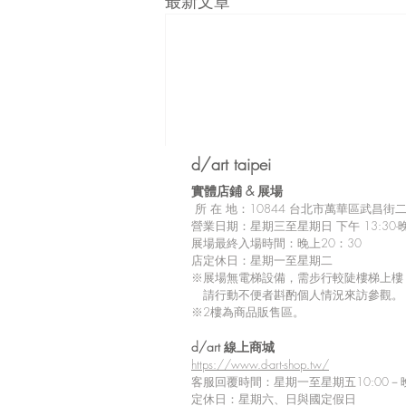
最新文章
d/art taipei
實體店鋪 &
展場
所
在 地：10
844 台北市萬華區武昌街二段
營業日期：星期三至星期日 下午 13:30-晚
展場最終入場時間：晚上20：30
店定休日：星期一至星期二
※展場無電梯設備，需步行較陡樓梯上樓
請行動不便者斟酌個人情況來訪參觀。
※2樓為商品販售區。
留言
d/art 線上商城
https://www.d-art-shop.tw/
客服回覆時間：星期一至星期五10:00－晚
定休日：星期六、日與國定假日