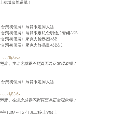
t線上商城參觀選購！
ぐ台灣初個展》展覽限定同人誌
ぐ台灣初個展》展覽限定紀念明信片套組A&B
台灣初個展》壓克力鑰匙圈A&B
台灣初個展》壓克力飾品畫A&B&C
pt.cc/ftpGvx
2點起開賣，在這之前看不到頁面為正常現象喔！
ぐ台灣初個展》展覽限定同人誌
pt.cc/fjBD6x
2點起開賣，在這之前看不到頁面為正常現象喔！
中午12點～12/13(二)晚上9點止