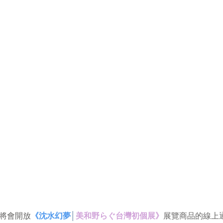
起將會開放
《沈水幻夢
│
美和野らぐ台灣初個展》
展覽商品的線上