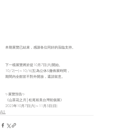
本期展覽已結束，感謝各位同好的蒞臨支持。
下一檔展覽將於從10月7日(六)開始。
10/2(一)～10/6(五)為公休&撤佈展時間，
期間內全館皆不對外開放，還請留意。
✨展覽預告✨
《山茶花之月│松尾裕美台灣初個展》
2023年10月7日(六)～11月5日(日)
ALL