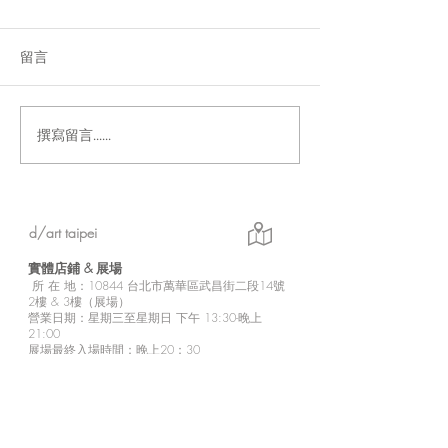
留言
撰寫留言......
「Fusion Impact｜岩本ゼ
Ethereal｜go
ロゴ台灣初個展」展現に
紀念展【展覽資
じさんじ豐富魅力的日本
實力派畫師岩本ゼロゴ首
d/art taipei
次台灣初個展
實體店鋪 &
展場
所
在 地：10
844 台北市萬華區武昌街二段14號
2樓 & 3樓（展場）
營業日期：星期三至星期日 下午 13:30-晚上
21:00
展場最終入場時間：晚上20：30
店定休日：星期一至星期二
※展場無電梯設備，需步行較陡樓梯上樓，
請行動不便者斟酌個人情況來訪參觀。
※2樓為商品販售區。