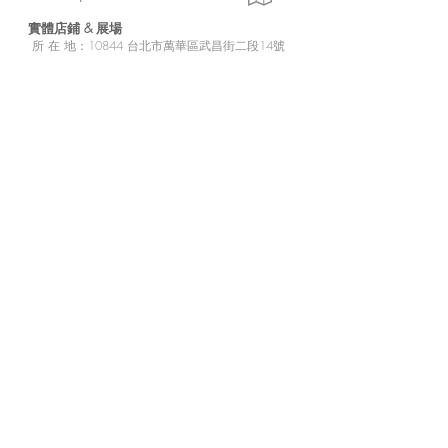
實體店鋪 &
展場
所
在 地：10
844 台北市萬華區武昌街二段14號
2樓 & 3樓（展場）
營業日期：星期三至星期日 下午 13:30-晚上
21:00
展場最終入場時間：晚上20：30
店定休日：星期一至星期二
※展場無電梯設備，需步行較陡樓梯上樓，
請行動不便者斟酌個人情況來訪參觀。
※2樓為商品販售區。
d/art 線上商城
https://www.d-art-shop.tw/
客服回覆時間：星期一至星期五10:00－晚上
18:00
定休日：星期六、日與國定假日
※
有關線上購買等相關疑問，請透過官網的【
聯
絡我們
】或LINE
與商城人員聯繫。
訂閱來自我們的最新訊息