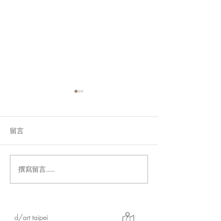
留言
撰寫留言......
「Fusion Impact｜岩本ゼ
Ethereal｜go
ロゴ台灣初個展」展現に
紀念展【展覽資
じさんじ豐富魅力的日本
實力派畫師岩本ゼロゴ首
d/art taipei
次台灣初個展