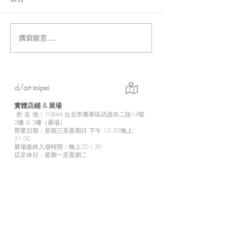
撰寫留言......
「Fusion Impact｜岩本ゼ
Ethereal｜go
ロゴ台灣初個展」展現に
紀念展【展覽資
じさんじ豐富魅力的日本
實力派畫師岩本ゼロゴ首
d/art taipei
次台灣初個展
實體店鋪 &
展場
所
在 地：10
844 台北市萬華區武昌街二段14號
2樓 & 3樓（展場）
營業日期：星期三至星期日 下午 13:30-晚上
21:00
展場最終入場時間：晚上20：30
店定休日：星期一至星期二
※展場無電梯設備，需步行較陡樓梯上樓，
請行動不便者斟酌個人情況來訪參觀。
※2樓為商品販售區。
d/art 線上商城
https://www.d-art-shop.tw/
客服回覆時間：星期一至星期五10:00－晚上
18:00