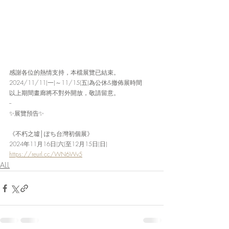
感謝各位的熱情支持，本檔展覽已結束。
2024/11/11(一)～11/15(五)為公休&撤佈展時間
以上期間畫廊將不對外開放，敬請留意。
--
✨展覽預告✨
《不朽之墟│ぽち台灣初個展》
2024年11月16日(六)至12月15日(日)
https://reurl.cc/WN6Wv5
ALL