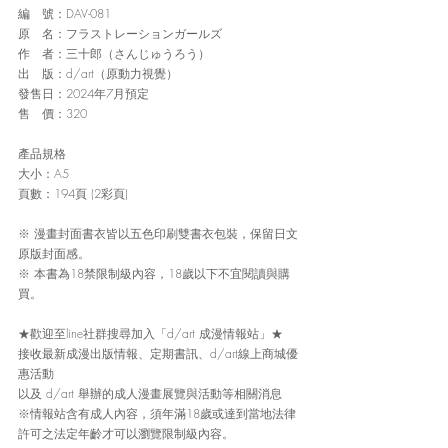
編　號：DAV-081
原　名：フラストレーションガールズ
作　者：三十郎（さんじゅうろう）
出　版：d/art（原動力視覺）
發售日：2024年7月預定
售　價：320
產品規格
大小：A5 
頁數：194頁 (2彩頁)
※ 漫畫封面書衣皆以五色印刷雙書衣包裝，保留日文
原版封面感。
※ 本書為18禁限制級內容，18歲以下不宜閱讀與購
買。
★歡迎至line社群搜尋加入「d/art 成漫情報站」★
接收最新成漫出版情報、定期書訊、d/art線上商城優
惠活動
以及 d/art 舉辦的成人漫畫展覽與活動等相關消息
※情報站含有成人內容，須年滿18歲或達到當地法律
許可之法定年齡才可以瀏覽限制級內容。