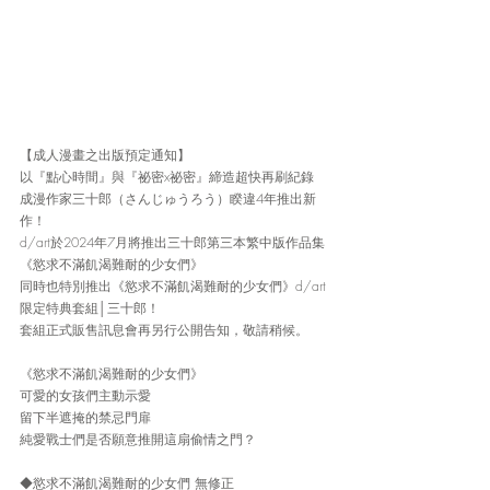
【成人漫畫之出版預定通知】
以『點心時間』與『祕密x祕密』締造超快再刷紀錄
成漫作家三十郎（さんじゅうろう）睽違4年推出新
作！
d/art於2024年7月將推出三十郎第三本繁中版作品集
《慾求不滿飢渴難耐的少女們》
同時也特別推出《慾求不滿飢渴難耐的少女們》d/art
限定特典套組│三十郎！
套組正式販售訊息會再另行公開告知，敬請稍候。
《慾求不滿飢渴難耐的少女們》
可愛的女孩們主動示愛
留下半遮掩的禁忌門扉
純愛戰士們是否願意推開這扇偷情之門？
◆慾求不滿飢渴難耐的少女們 無修正