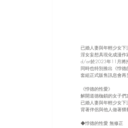
已婚人妻與年輕少女下
淫女妄想具現化成漫作家
d/art於2023年11
同時也特別推出《悖德的性
套組正式販售訊息會再
《悖德的性愛》
解開道德枷鎖的女子們
已婚人妻與年輕少女下
背著伴侶與他人做著猥
◆悖德的性愛 無修正