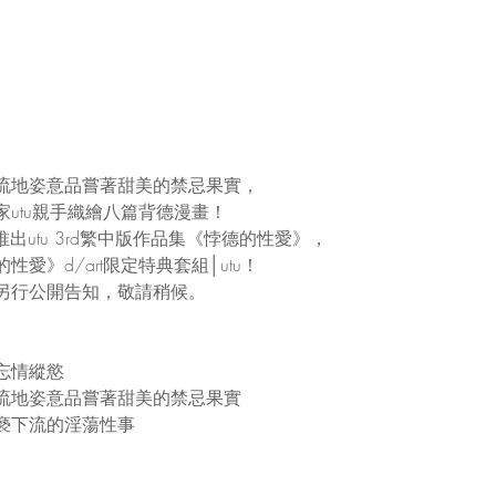
流地姿意品嘗著甜美的禁忌果實，
utu親手織繪八篇背德漫畫！
月將推出utu 3rd繁中版作品集《悖德的性愛》，
愛》d/art限定特典套組│utu！
另行公開告知，敬請稍候。
忘情縱慾
流地姿意品嘗著甜美的禁忌果實
褻下流的淫蕩性事