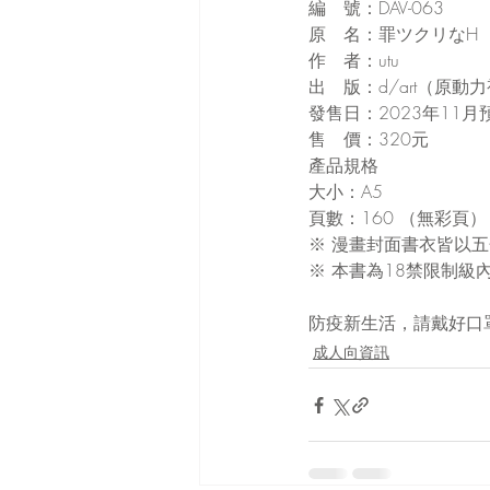
編　號：DAV-063
原　名：罪ツクリなH
作　者：utu
出　版：d/art（原動
發售日：2023年11月
售　價：320元
產品規格
大小：A5
頁數：160 （無彩頁）
※ 漫畫封面書衣皆以
※ 本書為18禁限制級
防疫新生活，請戴好口
成人向資訊