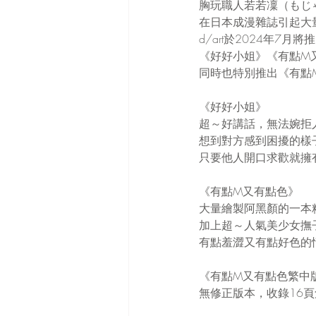
胸玩職人若若凜（もじ
在日本成漫雜誌引起大
d/art於2024年7
《好好小姐》《有點M
同時也特別推出《有點M
《好好小姐》
超～好講話，無法婉拒
想到對方感到困擾的樣
只要他人開口求歡就擁
《有點M又有點色》
大量繪製阿黑顏的一本
加上超～人氣美少女撫
有點羞澀又有點好色的
《有點M又有點色繁中
無修正版本，收錄16