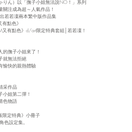
ゃりん）以「撫子小姐無法說NO！」系列
量關注成為超～人氣作品！
月將推出若若凜兩本繁中版作品集
又有點色》
又有點色》d/art限定特典套組│若若凜！
人的撫子小姐來了！
子就無法拒絕
有愉快的親熱體驗
精采作品
子小姐第二彈！
情色物語
版限定特典》小冊子
頁角色設定集。