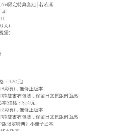
/art限定特典套組│若若凜
141
01
りん)
力視覺）
日
格：320元)
 (8彩頁)，無修正版本
印刷雙書衣包裝，保留日文原版封面感
本(價格：350元)
 (2彩頁)，無修正版本
印刷雙書衣包裝，保留日文原版封面感
繁中版限定特典》小冊子乙本
無修正版本