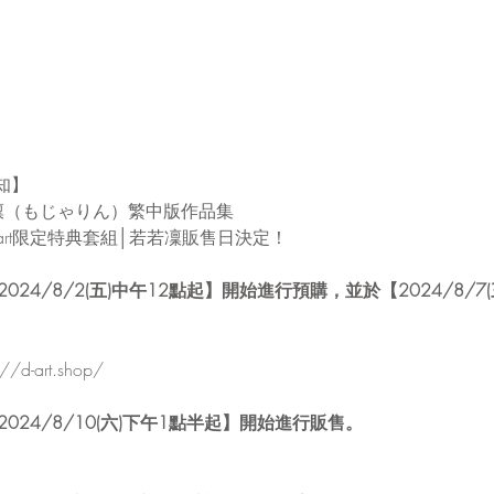
知】
月若若凜（もじゃりん）繁中版作品集
art限定特典套組│若若凜販售日決定！
2024/8/2(五)中午12點起】開始進行預購，並於【2024/8/
://d-art.shop/
2024/8/10(六)下午1點半起】開始進行販售。