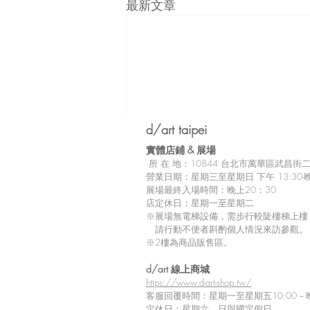
最新文章
d/art taipei
實體店鋪 &
展場
所
在 地：10
844 台北市萬華區武昌街二段
營業日期：星期三至星期日 下午 13:30-晚
展場最終入場時間：晚上20：30
店定休日：星期一至星期二
※展場無電梯設備，需步行較陡樓梯上樓
請行動不便者斟酌個人情況來訪參觀。
※2樓為商品販售區。
留言
d/art 線上商城
https://www.d-art-shop.tw/
客服回覆時間：星期一至星期五10:00－晚
定休日：星期六、日與國定假日