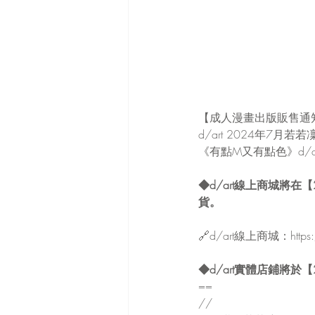
【成人漫畫出版販售通
d/art 2024年7
《有點M又有點色》d/
◆d/art線上商城將在【
貨。
🔗d/art線上商城：
https
◆d/art實體店鋪將於【
==
//