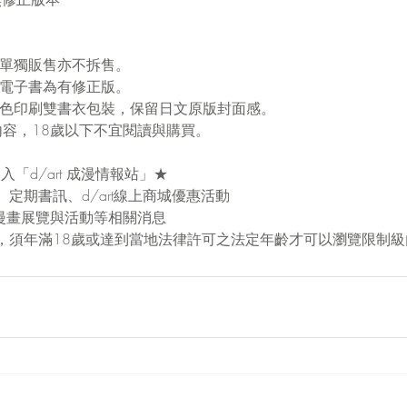
有單獨販售亦不拆售。
，電子書為有修正版。
五色印刷雙書衣包裝，保留日文原版封面感。
內容，18歲以下不宜閱讀與購買。
入「d/art 成漫情報站」★
定期書訊、d/art線上商城優惠活動
成人漫畫展覽與活動等相關消息
，須年滿18歲或達到當地法律許可之法定年齡才可以瀏覽限制級