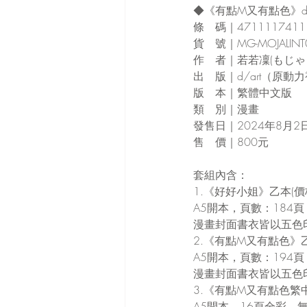
◆《有點M又有點色》d
條　碼｜4711117411
貨　號｜MG-MOJALINT
作　者｜若若凜(もじゃ
出　版｜d/art（原動
版　本｜繁體中文版
類　別｜漫畫
發售日｜2024年8月2
售　價｜800元
套組內含：
1.《好好小姐》乙本(價
A5開本，頁數：184頁
漫畫封面書衣皆以五色
2.《有點M又有點色》乙
A5開本，頁數：194頁
漫畫封面書衣皆以五色
3.《有點M又有點色
A5開本，16頁全彩，