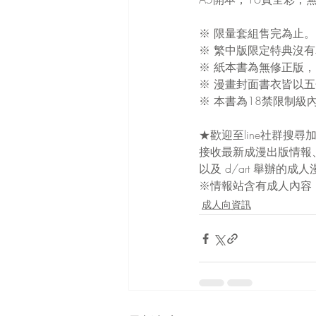
※ 限量套組售完為止。
※ 繁中版限定特典沒
※ 紙本書為無修正版
※ 漫畫封面書衣皆以
※ 本書為18禁限制級
★歡迎至line社群搜尋加
接收最新成漫出版情報、
以及 d/art 舉辦的
※情報站含有成人內容
成人向資訊