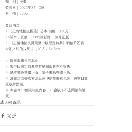
類　別｜漫畫
發售日｜2025年3月10日
售　價｜350元
套組內含：
1.《忘情地搖曳擺蕩》乙本(價格：350元)
A5開本，頁數：168P(無彩頁)，無修正版
2. 《忘情地搖曳擺蕩繁中版限定特典》明信片乙張
全彩／明信片尺寸（10.5 x 14.8cm）
※ 限量套組售完為止。
※ 繁中版限定特典沒有單獨販售亦不拆售。
※ 紙本書為無修正版，電子書為有修正版。
※ 漫畫封面書衣皆以五色印刷雙書衣包裝，保留日文
原版封面感。
※ 本書為18禁限制級內容，18歲以下不宜閱讀與購
買。
成人向資訊