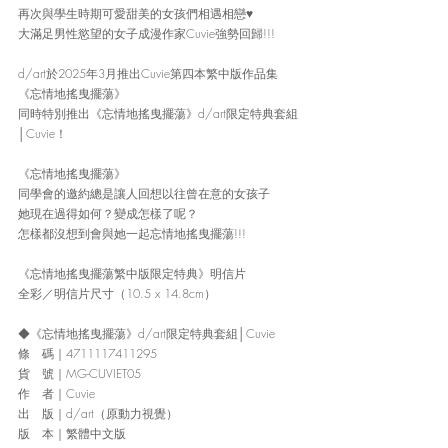
再次與學生時期可愛甜美的女孩們相遇相戀♥ 
大滿足男性慾望的女子成漫作家Cuvie強勢回歸!!!
d/art於2025年3月推出Cuvie第四本繁中版作品集
《忘情地搖曳擺蕩》
同時特別推出《忘情地搖曳擺蕩》d/art限定特典套組
│Cuvie！
《忘情地搖曳擺蕩》
同學會的邀約總是讓人回想以往曾在意的女孩子
她現在過得如何？變成怎樣了呢？
怎樣都沒想到會與她一起忘情地搖曳擺蕩!!!
《忘情地搖曳擺蕩繁中版限定特典》明信片
全彩／明信片尺寸（10.5 x 14.8cm）
◆《忘情地搖曳擺蕩》d/art限定特典套組│Cuvie
條　碼｜4711117411295
貨　號｜MG-CUVIET05
作　者｜Cuvie
出　版｜d/art（原動力視覺）
版　本｜繁體中文版