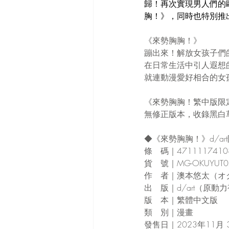
歸！再次實現男人們的歐派
胸！》，同時也特別推出
《來勢胸胸！》
蹦出來！解放女孩子們
在日常生活中引人遐想
就連動漫愛好相合的女
《來勢胸胸！繁中版限
無修正版本，收錄黑白
◆《來勢胸胸！》d/a
條　碼｜4711117410
貨　號｜MG-OKUYUT0
作　者｜澳本悠太（オ
出　版｜d/art（原動
版　本｜繁體中文版
類　別｜漫畫
發售日｜2023年11月 