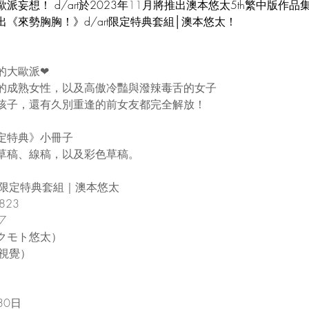
妄想！ d/art於2023年
11
月將推出澳本悠太5th繁中版作品
《來勢胸胸！》d/art限定特典套組│澳本悠太！
的大歐派❤
的成熟女性，以及高傲冷豔與潑辣毒舌的女子
孩子，還有久別重逢的前女友都完全解放！
定特典》小冊子
草稿、線稿，以及彩色草稿。
rt限定特典套組｜澳本悠太
823
7
クモト悠太）
力視覺）
30日