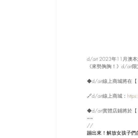
d/art 2023年11月
《來勢胸胸！》d/ar
◆d/art線上商城將在
🔗d/art線上商城：
https
◆d/art實體店鋪將於
==
//
蹦出來！解放女孩子們