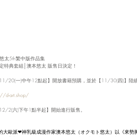
澳本悠太5th繁中版作品集
t限定特典套組│澳本悠太 販售日決定！
【11/20(一)中午12點起】開放書籍預購，並於【11/30(四)】
://d-art.shop/
【12/2(六)下午1點半起】開始進行販售。
的大歐派❤神乳級成漫作家澳本悠太（オクモト悠太）以《來勢