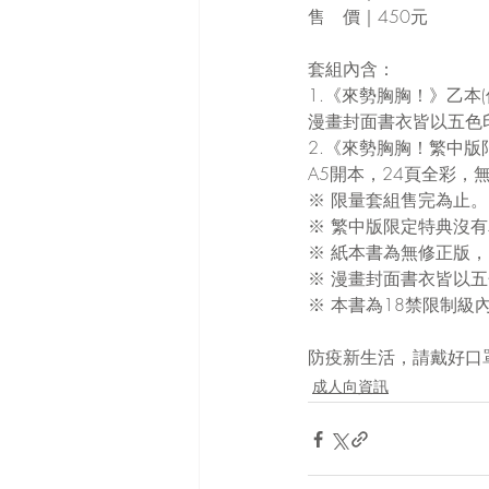
售　價｜450元
套組內含：
1.《來勢胸胸！》乙本(
漫畫封面書衣皆以五色
2.《來勢胸胸！繁中
A5開本，24頁全彩，
※ 限量套組售完為止。
※ 繁中版限定特典沒
※ 紙本書為無修正版
※ 漫畫封面書衣皆以
※ 本書為18禁限制級
防疫新生活，請戴好口
成人向資訊