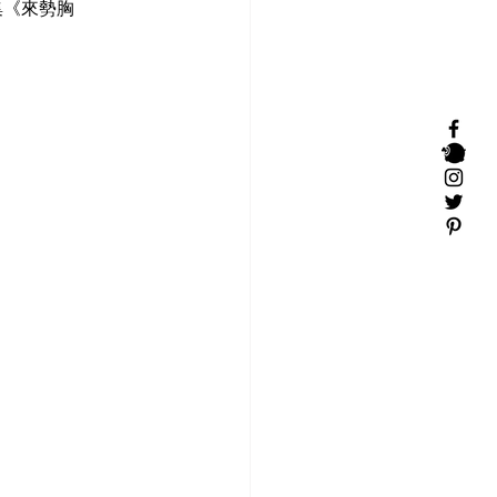
集《來勢胸