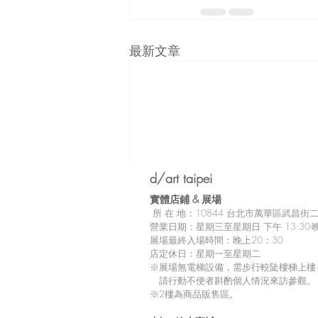
最新文章
d/art taipei
實體店鋪 &
展場
所
在 地：10
844 台北市萬華區武昌街二段
營業日期：星期三至星期日 下午 13:30-晚
展場最終入場時間：晚上20：30
店定休日：星期一至星期二
※展場無電梯設備，需步行較陡樓梯上樓
請行動不便者斟酌個人情況來訪參觀。
※2樓為商品販售區。
留言