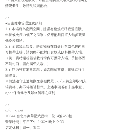
情況發生，敬請見諒與配合。
//
●自主健康管理注意須知
1.）本場所為密閉空間，建議有發燒或呼吸道症狀、
年長或免疫力低下之民眾，仍應配戴口罩入館參觀降
低染疫風險。
2.）全館禁止飲食。將食物放在自身行李或包包內者
可攜帶上樓，請勿將不能封口食物或飲料攜帶入場。
（例：寶特瓶栓蓋後收行李內可攜帶入場。手搖杯因
不能封口，請勿攜帶入場。）
3.）館內設有消毒酒精，如需翻閱書籍，建議進行手
部消毒。
※無法遵守上述規則之參觀民眾，d/art將立即取消入
場資格，亦不得候補替代。上述事項若有未盡事宜，
d/art保有修改及最終解釋之權利。
//
d/art taipei
10844 台北市萬華區武昌街二段14號2&3樓
營業時間｜平日下午 1:30〜晚上 9:00
店定休日｜週一、週二