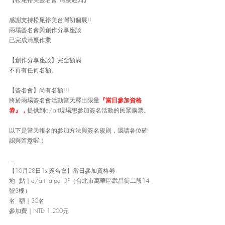
感謝支持松尾裕美台灣初個展!!
兩場簽名會與創作分享座談
已完成清票作業
【創作分享座談】完全額滿
不再有任何名額。
【簽名會】尚有名額!!!
將於兩場簽名會活動當天釋出限量
『當日參加資格
劵』，
提供到d/art現場想參加簽名活動的民眾購票。
以下是當天報名的參加方法與簽名規則，還請各位確
認與留意喔！
==
【10月28日1st簽名會】當日參加資格劵
地  點｜d/art taipei 3F（台北市萬華區武昌街二段14
號3樓）
名  額｜30名
參加費｜NTD 1,200元