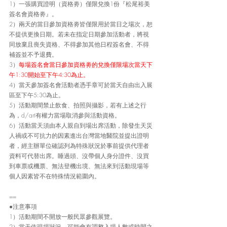
1）一張購買證明（資格劵）僅限兌換1份『松尾裕美
簽名會資格劵』。
2）兩天的當日參加資格劵皆僅限用於當日之場次，恕
不提供更換日期。若未在指定日期參加活動者，將視
同放棄且喪失資格、不得參加其他日程簽名會、不得
補簽並不予退費。
3）
每場簽名會當日參加資格劵的兌換僅限場次當天下
午1:30開始至下午4:30為止。
4）當天參加簽名會活動者憑手章可於當天自由出入展
區至下午5:30為止。
5）活動期間禁止飲食、拍照與攝影，若有上述之行
為，d/art有權力當場取消參與活動資格。
6）活動當天須由本人親自到場出席活動，除發生天災
人禍或不可抗力的因素進出台灣當地醫院並提出證明
者，經主辦單位確認列為特殊狀況於事前提供代理者
資料可代替出席。睡過頭、沒帶個人身分證件、沒買
到車票或機票、無法登機出境、無法來到活動現場等
個人因素皆不在特殊情況範圍內。
==
●注意事項
1）活動期間不開放一般民眾參觀展覽。
2）當天依現場狀況，可能會有調整入場人數或時間之