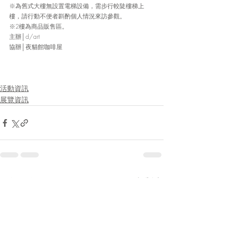
※為舊式大樓無設置電梯設備，需步行較陡樓梯上
樓，請行動不便者斟酌個人情況來訪參觀。
※2樓為商品販售區。
主辦│d/art
協辦│夜貓館咖啡屋
活動資訊
展覽資訊
最新文章
查看全部