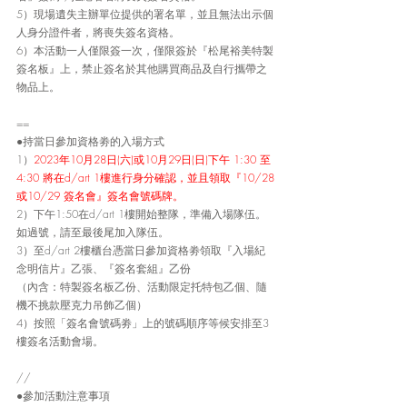
5）現場遺失主辦單位提供的署名單，並且無法出示個
人身分證件者，將喪失簽名資格。
6）本活動一人僅限簽一次，僅限簽於『松尾裕美特製
簽名板』上，禁止簽名於其他購買商品及自行攜帶之
物品上。
==
●
持當日參加資格劵的入場方式
1）
2023年10月28日(六)或10月29日(日)下午 1:30 至 
4:30 將在d/art 1樓進行身分確認，並且領取『10/28
或10/29 簽名會』簽名會號碼牌。
2）下午1:50在d/art 1樓開始整隊，準備入場隊伍。
如過號，請至最後尾加入隊伍。
3）至d/art 2樓櫃台憑當日參加資格劵領取『入場紀
念明信片』乙張、『簽名套組』乙份
（內含：特製簽名板乙份、活動限定托特包乙個、隨
機不挑款壓克力吊飾乙個）
4）按照「簽名會號碼劵」上的號碼順序等候安排至3
樓簽名活動會場。
//
●參加活動注意事項