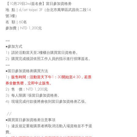
【10月29日2nd簽名會】當日參加資格劵
地  點｜d/art taipei 3F（台北市萬華區武昌街二段14
號3樓）
名  額｜60名
參加費｜NTD 1,200元
==
●參加方式
1）請於活動當天至2樓櫃台購買當日資格劵。
2）購買完成後請依照工作人員的指示進行排隊簽名。
==
●當日參加資格劵購買方法
1）
販售時間：活動當天下午1：30開始至4:30，若票
券全數售罄，立即中止販售。
2）售　價：NTD 1,200元
3）每人限購1張當日參加資格劵。
4）現場完成付款後將會收到當日參加資格劵乙張。
 //
●購買當日參加資格劵注意事項
1）違反規定重複購票者將取消活動入場資格並不予退
費。