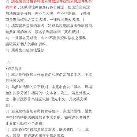
2）
請在購買資格劵時出示實體證件並填寫與證件相符
的本名
，
活動現場將會進行身分確認，如因填寫有誤
無法確認身分時，將不予入場、亦不得退費。（暱稱
或是無法確認之英文名稱，一律視同無效名稱。）
3）填寫資料提供的本名，將成為現場請展出作家簽寫
給參加者的署名，簽名規則請詳閱『簽名規則』。
4）
一旦報名完成後，d/art不提供資料修改之服務，
請確認好個人的參加資料。
5）票券售出後無法退款
 //
●簽名規則
1）本活動僅限展出作家簽名和署名參加者本名，不進
行繪圖內容。
2）為參加活動的公平原則，本簽名會以「報名、現場
核對的身分證件相符的中文本名」為主。若是外國人
士，則以護照作為確認依據(優先中文、其次英文拼
音) 。
3）避免替換參加者與轉賣等情事，完成預購後，嚴禁
更換預購時提供的參加者本名名稱。如有違規者將禁
止參加活動並不予退費。
4）展出作家將簽寫參加者本名，署名將以「To + 本
名」簽寫，拒絕署名將喪失簽名資格。