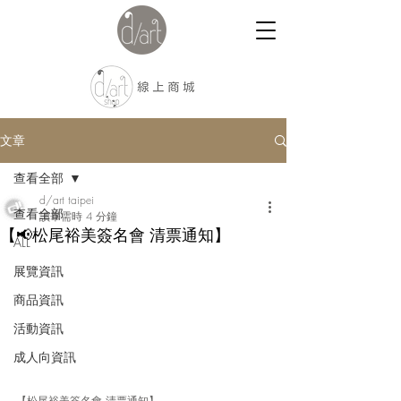
文章
查看全部
d/art taipei
查看全部
讀畢需時 4 分鐘
【📢松尾裕美簽名會 清票通知】
ALL
展覽資訊
商品資訊
活動資訊
成人向資訊
【松尾裕美簽名會 清票通知】