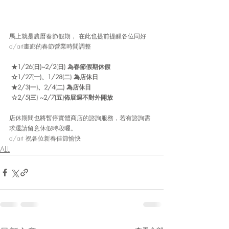
馬上就是農曆春節假期， 在此也提前提醒各位同好
d/art畫廊的春節營業時間調整
 ★1/26(日)~2/2(日) 為春節假期休假
 ☆1/27(一)、1/28(二) 為店休日
 ★2/3(一)、2/4(二) 為店休日
 ☆2/5(三) ~2/7(五)佈展週不對外開放
店休期間也將暫停實體商店的諮詢服務，若有諮詢需
求還請留意休假時段喔。
d/art 祝各位新春佳節愉快
ALL