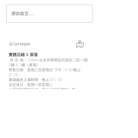
撰寫留言......
「Fusion Impact｜岩本ゼ
Ethereal｜go
ロゴ台灣初個展」展現に
紀念展【展覽資
じさんじ豐富魅力的日本
實力派畫師岩本ゼロゴ首
d/art taipei
次台灣初個展
實體店鋪 &
展場
所
在 地：10
844 台北市萬華區武昌街二段14號
2樓 & 3樓（展場）
營業日期：星期三至星期日 下午 13:30-晚上
21:00
展場最終入場時間：晚上20：30
店定休日：星期一至星期二
※展場無電梯設備，需步行較陡樓梯上樓，
請行動不便者斟酌個人情況來訪參觀。
※2樓為商品販售區。
d/art 線上商城
https://www.d-art-shop.tw/
客服回覆時間：星期一至星期五10:00－晚上
18:00
定休日：星期六、日與國定假日
※
有關線上購買等相關疑問，請透過官網的【
聯