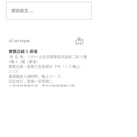
撰寫留言......
「Fusion Impact｜岩本ゼ
Ethereal｜go
ロゴ台灣初個展」展現に
紀念展【展覽資
じさんじ豐富魅力的日本
實力派畫師岩本ゼロゴ首
d/art taipei
次台灣初個展
實體店鋪 &
展場
所
在 地：10
844 台北市萬華區武昌街二段14號
2樓 & 3樓（展場）
營業日期：星期三至星期日 下午 13:30-晚上
21:00
展場最終入場時間：晚上20：30
店定休日：星期一至星期二
※展場無電梯設備，需步行較陡樓梯上樓，
請行動不便者斟酌個人情況來訪參觀。
※2樓為商品販售區。
d/art 線上商城
https://www.d-art-shop.tw/
客服回覆時間：星期一至星期五10:00－晚上
18:00
定休日：星期六、日與國定假日
※
有關線上購買等相關疑問，請透過官網的【
聯