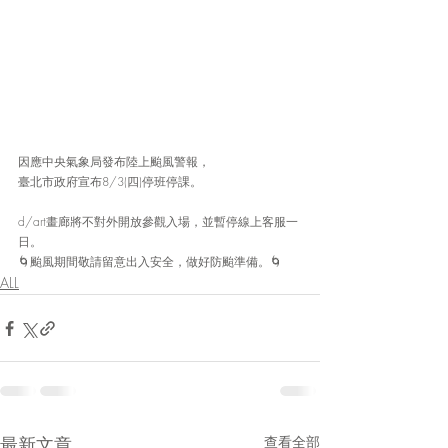
因應中央氣象局發布陸上颱風警報，
臺北市政府宣布8/3(四)停班停課。
d/art畫廊將不對外開放參觀入場，並暫停線上客服一
日。
🌀颱風期間敬請留意出入安全，做好防颱準備。🌀
ALL
最新文章
查看全部