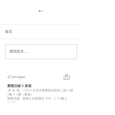
留言
撰寫留言......
「Fusion Impact｜岩本ゼ
Ethereal｜go
ロゴ台灣初個展」展現に
紀念展【展覽資
じさんじ豐富魅力的日本
實力派畫師岩本ゼロゴ首
d/art taipei
次台灣初個展
實體店鋪 &
展場
所
在 地：10
844 台北市萬華區武昌街二段14號
2樓 & 3樓（展場）
營業日期：星期三至星期日 下午 13:30-晚上
21:00
展場最終入場時間：晚上20：30
店定休日：星期一至星期二
※展場無電梯設備，需步行較陡樓梯上樓，