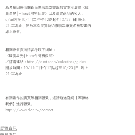
為考量因疫情關係而無法親臨畫廊觀賞本次展覽《朦
朧星光│Hiten台灣初個展》以及購買商品的客人，
d/art將於10/11(二)中午12點起至10/23 (日) 晚上
21:00為止、開放本次展覽藝術微噴親筆簽名複製畫的
線上販售。
相關販售頁面請參考以下網址：
《朦朧星光│Hiten台灣初個展》
🔗訂購連結：https://d-art.shop/collections/giclee
開放時間：10/11(二)中午12點起至10/23 (日) 晚上
21:00為止
--
有關畫作的購買等相關聯繫，還請透過官網【💬聯絡
我們】進行聯繫。
https://www.d-art.tw/contact
展覽資訊
商品資訊