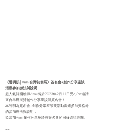
《透明肌│Anmi台灣初個展》簽名會+創作分享座談 
活動參加辦法與說明
超人氣韓國繪師Anmi將於2023年2月11日受d/art邀請
來台舉辦展覽創作分享座談與簽名會！
本說明為簽名會+創作分享座談雙活動套組參加資格劵
的參加辦法與說明，
欲參加Anmi創作分享座談與簽名會的同好還請詳閱。
==