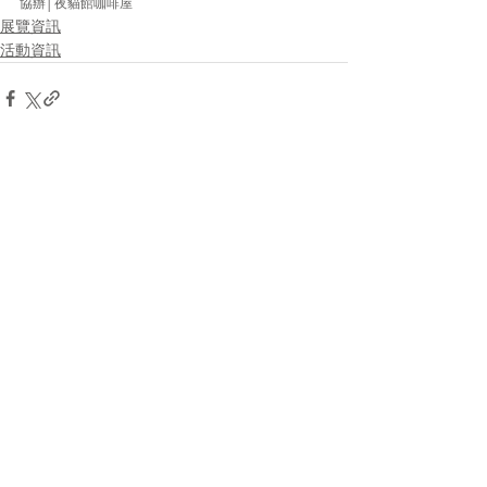
協辦│夜貓館咖啡屋
展覽資訊
活動資訊
最新文章
查看全部