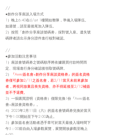
//
●創作分享座談入場方式
1）晚上6:40在d/art 1樓開始整隊，準備入場隊伍。
如過號，請至最後尾加入隊伍。
2）按照「創作分享座談號碼劵」採對號入座。遺失號
碼牌者請出示身分證件進行核對確認。
//
●參加活動注意事項
1）座談會號碼劵之號碼順序將依據購買付款時間而
定、現場進行身分確認後領取號碼牌。
2）
『Anmi簽名會+創作分享座談資格劵』的簽名資格
劵僅可參加2/11之簽名會，若2/11當天未前來參加
者，將視同放棄且喪失資格、亦不得延後至2/12補簽
並不予退費。
3）一張購買證明（資格劵）僅限兌換1份『Anmi簽名
會+座談會資格劵』。
4）2023年2月11日（六）的簽名會號碼劵兌換於當天
下午1:00開始至下午2:00為止。
5）參加簽名會活動者憑手章可於當天最後入場時間下
午5：00前自由入場參觀展覽，展覽開放參觀至晚上
6:00。