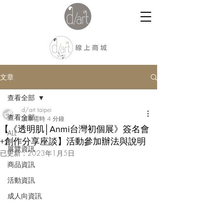
文章
查看全部
d/art taipei
查看全部
讀畢需時 4 分鐘
【《透明肌│Anmi台灣初個展》簽名會
ALL
+創作分享座談】活動參加辦法與說明
展覽資訊
已更新：
2023年1月5日
商品資訊
活動資訊
成人向資訊