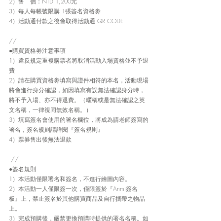
2）售　價：NTD 1,200元
3）每人每帳號限購 1張簽名資格劵 
4）活動通付款之後會取得活動通 QR CODE
//
●購買資格劵注意事項
1）違反規定重複購票者將取消活動入場資格並不予退
費
2）請在購買資格劵填寫與證件相符的本名，活動現場
將會進行身分確認，如因填寫有誤無法確認身分時，
將不予入場、亦不得退費。（暱稱或是無法確認之英
文名稱，一律視同無效名稱。）
3）填寫簽名會使用的署名欄位，將成為請老師簽寫的
署名，簽名規則請詳閱『簽名規則』
4）票券售出後無法退款
 //
●簽名規則
1）本活動僅限署名和簽名，不進行繪圖內容。
2）本活動一人僅限簽一次，僅限簽於『Anmi簽名
板』上，禁止簽名於其他購買商品及自行攜帶之物品
上。
3）完成預購後，嚴禁更換預購時提供的署名名稱。如