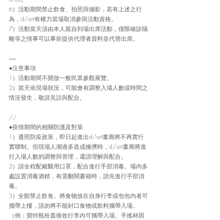
6）活動期間禁止飲食、拍照與攝影，若有上述之行
為，d/art有權力當場取消參與活動資格。
7）活動當天須由本人親自到場出席活動，僅限確診隔
離等之情事可以事前提供代理者資料並代替出席。
==
●注意事項
1）活動期間不開放一般民眾參觀展覽。
2）當天依現場狀況，可能會有調整入場人數或時間之
情況發生，敬請見諒與配合。
//
●疫情期間的相關防護及對策
1）遵照防疫政策，即日起進出d/art畫廊將不再實行
實聯制。但現場人潮過多造成擁擠時，d/art畫廊將進
行入場人數的調整與管理，還請理解與配合。
2）請全程配戴醫用口罩，配合進行手部消毒。場內多
處設置消毒酒精，有需翻閱書籍時，請先進行手部消
毒。
3）全館禁止飲食。將食物放在自身行李或包包內者可
攜帶上樓，請勿將不能封口食物或飲料攜帶入場。
（例：寶特瓶栓蓋後收行李內可攜帶入場。手搖杯因