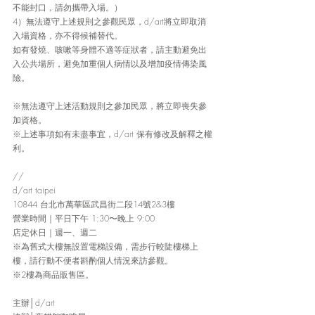
不能封口，請勿攜帶入場。）
4）無法遵守上述規則之參觀民眾，d/art將立即取消
入場資格，亦不得候補替代。
如有發燒、咳嗽等身體不適等症狀者，請主動避免出
入公共場所，避免加重個人病情以及增加疫情傳染風
險。
※無法遵守上述活動規則之參加民眾，將立即喪失參
加資格。
※上述事項如有未盡事宜，d/art 保有修改及解釋之權
利。
//
d/art taipei
10844 台北市萬華區武昌街二段14號2&3樓
營業時間｜平日下午 1:30〜晚上 9:00
店定休日｜週一、週二
※為舊式大樓無設置電梯設備，需步行較陡樓梯上
樓，請行動不便者斟酌個人情況來訪參觀。
※2樓為商品販售區。
主辦│d/art