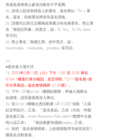
有違規者將禁止參加活動並不予退費。
4）請填上欲請老師簽上的署名，簽名將以「To + 署
名」簽名，拒絕署名將喪失簽名資格。
5）請優先以英日文暱稱或筆畫少的名稱署名。禁止署
名「無指定對象」的英文，如：To You、To My dear
等字詞。
6）禁止署名「無價之寶」的中英文，如：
inestimable、invaluable、priceless 等字詞。
==
●簽名會入場方式
1）
2023年2月11日（六）下午 1:00 至 2:00 將在
d/art 1樓進行身分確認，並且領取『2/11簽名會+創
作分享座談』簽名會號碼牌（1-50號）。
2）下午1:20在d/art 1樓開始整隊，準備入場隊伍。
如過號，請至最後尾加入隊伍。
3）至d/art 2樓櫃台憑活動通 QR CODE 領取『入場
紀念明信片』乙張、『簽名套組』乙份（內含：特製
簽名板乙份、Avian Romance Pink Label 9繁體中文版
同人誌乙本）、『座談會參加感謝paper』乙張。
4）按照「簽名會號碼劵」上的號碼順序等候安排至3
樓簽名活動會場。