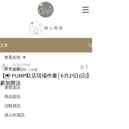
文章
查看全部
d/art taipei
查看全部
讀畢需時 2 分鐘
【📢 PUMP駐店現場作畫│6月21日(日)】
ALL
參加辦法
展覽資訊
商品資訊
活動資訊
成人向資訊