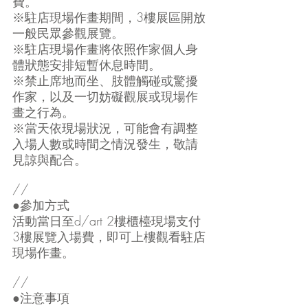
費。
※駐店現場作畫期間，3樓展區開放
一般民眾參觀展覽。
※駐店現場作畫將依照作家個人身
體狀態安排短暫休息時間。
※禁止席地而坐、肢體觸碰或驚擾
作家，以及一切妨礙觀展或現場作
畫之行為。
※當天依現場狀況，可能會有調整
入場人數或時間之情況發生，敬請
見諒與配合。
//
●參加方式
活動當日至d/art 2樓櫃檯現場支付
3樓展覽入場費，即可上樓觀看駐店
現場作畫。
//
●注意事項