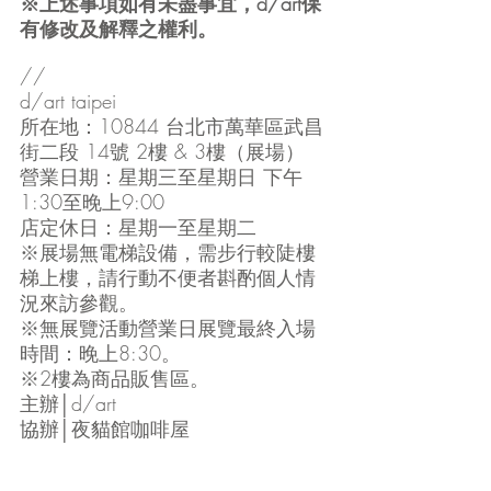
※上述事項如有未盡事宜，d/art保
有修改及解釋之權利。
//
d/art taipei
所在地：10844 台北市萬華區武昌
街二段 14號 2樓 & 3樓（展場）
營業日期：星期三至星期日 下午
1:30至晚上9:00
店定休日：星期一至星期二
※展場無電梯設備，需步行較陡樓
梯上樓，請行動不便者斟酌個人情
況來訪參觀。
※無展覽活動營業日展覽最終入場
時間：晚上8:30。
※2樓為商品販售區。
主辦│d/art
協辦│夜貓館咖啡屋