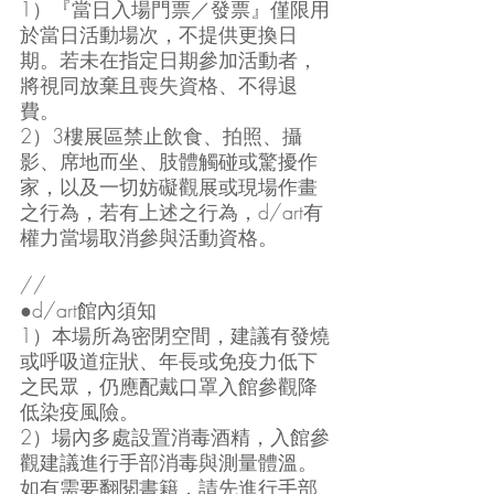
1）『當日入場門票／發票』僅限用
於當日活動場次，不提供更換日
期。若未在指定日期參加活動者，
將視同放棄且喪失資格、不得退
費。
2）3樓展區禁止飲食、拍照、攝
影、席地而坐、肢體觸碰或驚擾作
家，以及一切妨礙觀展或現場作畫
之行為，若有上述之行為，d/art有
權力當場取消參與活動資格。
//
●d/art館內須知
1）本場所為密閉空間，建議有發燒
或呼吸道症狀、年長或免疫力低下
之民眾，仍應配戴口罩入館參觀降
低染疫風險。
2）場內多處設置消毒酒精，入館參
觀建議進行手部消毒與測量體溫。
如有需要翻閱書籍，請先進行手部