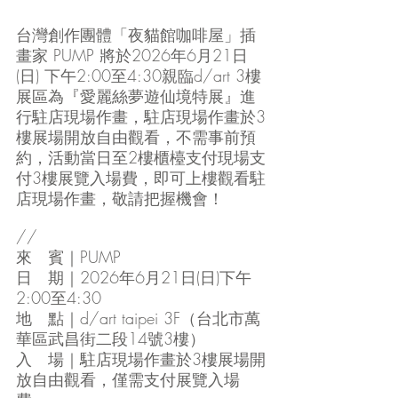
台灣創作團體「夜貓館咖啡屋」插
畫家 PUMP 將於2026年6月21日
(日) 下午2:00至4:30親臨d/art 3樓
展區為『愛麗絲夢遊仙境特展』進
行駐店現場作畫，駐店現場作畫於3
樓展場開放自由觀看，不需事前預
約，活動當日至2樓櫃檯支付現場支
付3樓展覽入場費，即可上樓觀看駐
店現場作畫，敬請把握機會！
//
來　賓｜PUMP
日　期｜2026年6月21日(日)下午
2:00至4:30
地　點｜d/art taipei 3F（台北市萬
華區武昌街二段14號3樓）
入　場｜駐店現場作畫於3樓展場開
放自由觀看，僅需支付展覽入場