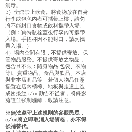
消毒。
3）全館禁止飲食。將食物放在自身
行李或包包內者可攜帶上樓，請勿
將不能封口食物或飲料攜帶入場。
（例：寶特瓶栓蓋後行李內可攜帶
入場。手搖杯因不能封口，請勿攜
帶入場。）
4）場內空間有限，不提供寄放、保
管物品服務。不提供寄放之物品，
包含且不限：隨身物品(包袋、衣物
等)、貴重物品、食品與飲品、本店
與非本店商品等。若個人物品任意
擺置在店內櫃檯、地板與走道上造
成困擾經d/art勸告不從者，將錄影
蒐證並強制驅離，敬請注意。
※無法遵守上述規則的參觀民眾，
d/art將立即取消入場資格，亦不得
候補替代。