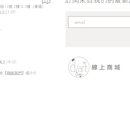
訂閱來自我們的最新
14號 2樓 & 3樓（展場）
上21:00
，
上18:00
的【
聯絡我們
】或LINE
「Fusion Impact｜岩本ゼロゴ
Eth
台灣初個展」展現にじさんじ
展【
豐富魅力的日本實力派畫師岩
本ゼロゴ首次台灣初個展