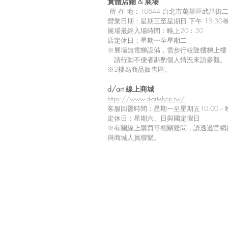
實體店鋪 &
展場
所
在 地：10
844 台北市萬華區武昌街二段
營業日期：星期三至星期日 下午 13:30-晚
展場最終入場時間：晚上20：30
店定休日：星期一至星期二
※展場無電梯設備，需步行較陡樓梯上樓
請行動不便者斟酌個人情況來訪參觀。
※2樓為商品販售區。
留言
d/art 線上商城
https://www.d-art-shop.tw/
客服回覆時間：星期一至星期五10:00－晚
定休日：星期六、日與國定假日
※
有關線上購買等相關疑問，請透過官網
撰寫留言......
與商城人員聯繫。
【Tiv 展覽商品到貨延期通
知】