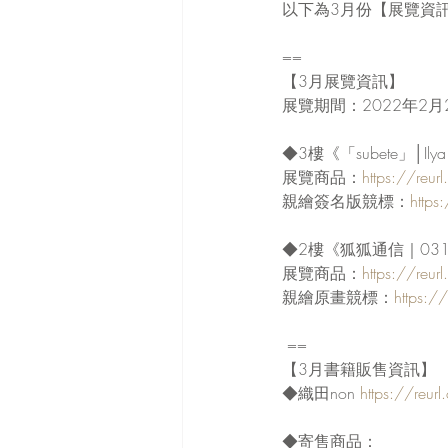
以下為3月份【展覽資
==
【3月展覽資訊】
展覽期間：2022年2月2
◆3樓《「subete」│Ily
展覽商品：
https://re
親繪簽名版競標：
https
◆2樓《狐狐通信｜03
展覽商品：
https://re
親繪原畫競標：
https:
 ==
【3月書籍販售資訊】
◆織田non 
https://reu
◆寄售商品：