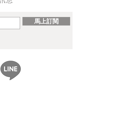
訊息
馬上訂閱
ereal｜gomzi畫集出版紀念
展覽資訊整理】