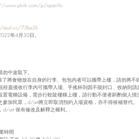
s://www.plurk.com/p/npan9u
//reurl.cc/73be2k
022年4月30日。
請勿中途取下。
食、除了將食物放在自身的行李、包包內者可以攜帶上樓，請勿將不
瓶栓蓋後收行李內可攜帶入場、手搖杯則因不能封口、收納則請
無設置電梯設備，需步行較陡樓梯上樓，請行動不便者斟酌個人情
之參加民眾，d/art將立即取消預約入場資格，亦不得候補替代。
d/art 保有修改及解釋之權利。
營業時間