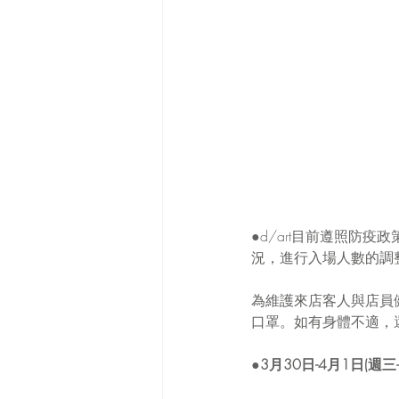
●d/art目前遵照防
況，進行入場人數的調
為維護來店客人與店員
口罩。如有身體不適，
●
3月30日-4月1日(