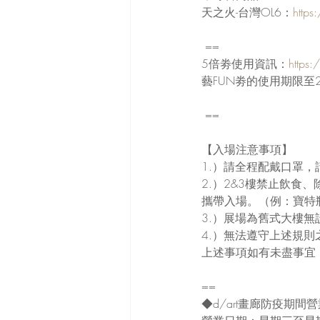
天之火-台灣OL6：
http
 ==
5倍劵使用資訊：
https:
藝FUN劵的使用期限至2
 ==
【入場注意事項】
1.）請全程配戴口罩，
2.）2&3樓禁止飲
攜帶入場。（例：寶特
3.）展場為舊式大樓
4.）無法遵守上述規則
上述事項如有未盡事宜，
==
◆d/art畫廊防疫期間