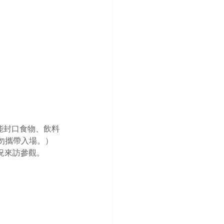
能封口食物、飲料
勿攜帶入場。）
況來訪參觀。