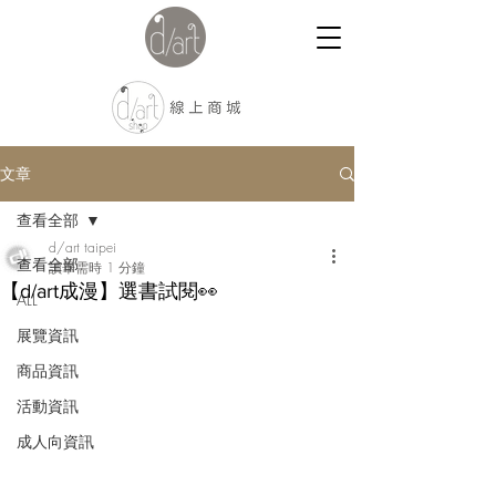
文章
查看全部
d/art taipei
查看全部
讀畢需時 1 分鐘
【d/art成漫】選書試閱👀
ALL
展覽資訊
商品資訊
活動資訊
成人向資訊