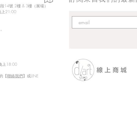
14號 2樓 & 3樓（展場）
上21:00
，
上18:00
的【
聯絡我們
】或LINE
【d
【d/art線上商城限定】會員日
♛滿百回饋點數超值10倍送!!