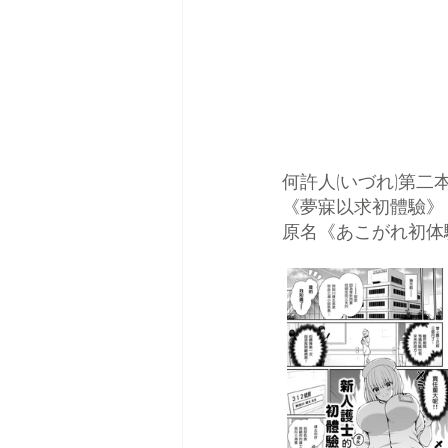
何許人(いづれ)第二
《夢寐以求初體驗》
原名《あこがれ初体