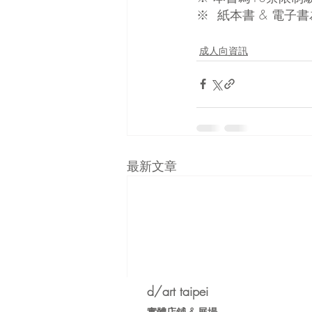
※  紙本書 & 電子
成人向資訊
最新文章
d/art taipei
實體店鋪 &
展場