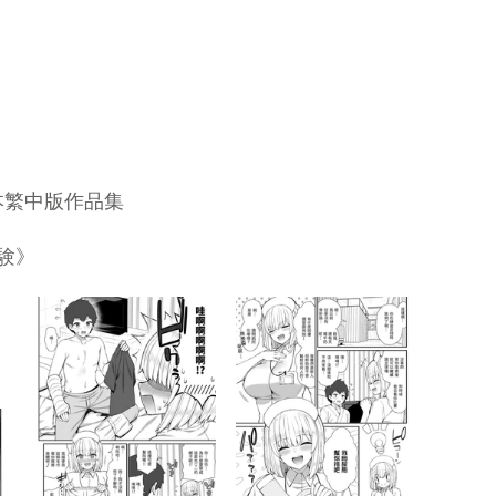
本繁中版作品集
験》