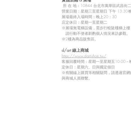
所
在 地：10
844 台北市萬華區武昌街二段
營業日期：星期三至星期日 下午 13:30-晚
展場最終入場時間：晚上20：30
店定休日：星期一至星期二
※展場無電梯設備，需步行較陡樓梯上樓
請行動不便者斟酌個人情況來訪參觀。
※2樓為商品販售區。
留言
d/art 線上商城
https://www.d-art-shop.tw/
客服回覆時間：星期一至星期五10:00－晚
定休日：星期六、日與國定假日
※
有關線上購買等相關疑問，請透過官網
撰寫留言......
與商城人員聯繫。
【d/art成漫】出版販售情報