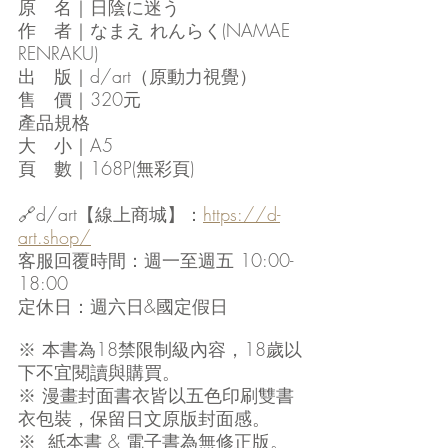
原　名｜日陰に迷う
作　者｜なまえ れんらく(NAMAE 
RENRAKU)
出　版｜d/art（原動力視覺）
售　價｜320元
產品規格
大　小｜A5
頁　數｜168P(無彩頁)
🔗d/art【線上商城】：
https://d-
art.shop/
客服回覆時間：週一至週五 10:00-
18:00
定休日：週六日&國定假日
※ 本書為18禁限制級內容，18歲以
下不宜閱讀與購買。
※ 漫畫封面書衣皆以五色印刷雙書
衣包裝，保留日文原版封面感。
※  紙本書 & 電子書為無修正版。