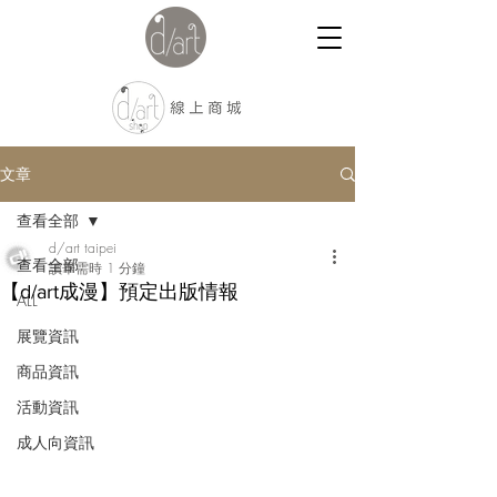
文章
查看全部
d/art taipei
查看全部
讀畢需時 1 分鐘
【d/art成漫】預定出版情報
ALL
展覽資訊
商品資訊
活動資訊
成人向資訊