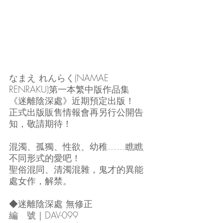
なまえ れんらく(NAMAE 
RENRAKU)第一本繁中版作品集
《迷離陰深處》近期預定出版！
正式出版販售情報會再另行公開告
知，敬請期待！
混濁、孤獨、性欲、幼稚……瞧瞧
不同形式的愛吧！
聖俗混同、清濁混雜，鬼才的異能
處女作，解禁。
◆迷離陰深處 無修正
編　號｜DAV-099