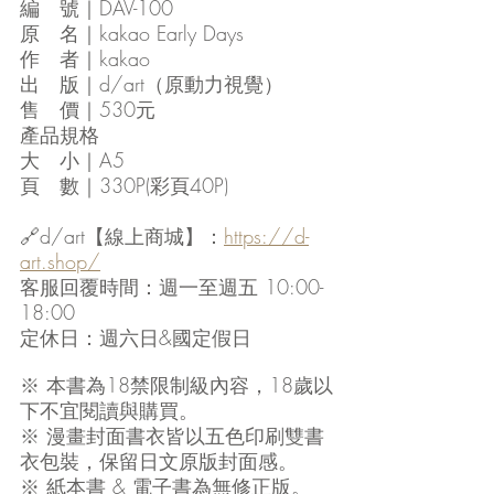
編　號｜DAV-100
原　名｜kakao Early Days
作　者｜kakao
出　版｜d/art（原動力視覺）
售　價｜530元
產品規格
大　小｜A5 
頁　數｜330P(彩頁40P)
🔗d/art【線上商城】：
https://d-
art.shop/
客服回覆時間：週一至週五 10:00-
18:00
定休日：週六日&國定假日
※ 本書為18禁限制級內容，18歲以
下不宜閱讀與購買。
※ 漫畫封面書衣皆以五色印刷雙書
衣包裝，保留日文原版封面感。
※ 紙本書 & 電子書為無修正版。