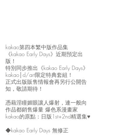
kakao第四本繁中版作品集
《kakao Early Days》近期預定出
版！
特別同步推出《kakao Early Days》
kakao│d/art限定特典套組！
正式出版販售情報會再另行公開告
知，敬請期待！
憑藉淫瞳媚眼讓人爆射，連一般向
作品都銷售爆量 爆色系漫畫家
kakao的原點：日版1st+2nd精選集♥
◆kakao Early Days 無修正