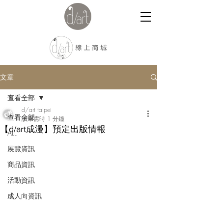
文章
查看全部
d/art taipei
查看全部
讀畢需時 1 分鐘
【d/art成漫】預定出版情報
ALL
展覽資訊
商品資訊
活動資訊
成人向資訊