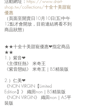
活動網址：
https://www.d-art-
shop.tw/collections/十全十美甜寵
優惠
（頁面至開賣日10月10日(五)中午
12點才會開放，目前連結將看不到
商品狀態）
★★十全十美甜寵優惠❤指定商品
★★
1.）紫音❤
《主僕狂熱》 米奇王
《紫音戀結》 米奇王｜B5精裝版 
2.）仁美❤
《NON VIRGIN【Limited 
Edition】》 織田non｜B5精裝版
《NON VIRGIN》 織田non｜A5平
裝版