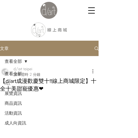
文章
查看全部
d/art taipei
查看全部
讀畢需時 2 分鐘
【d/art成漫歡慶雙十!!線上商城限定】十
ALL
全十美甜寵優惠❤
展覽資訊
商品資訊
活動資訊
成人向資訊