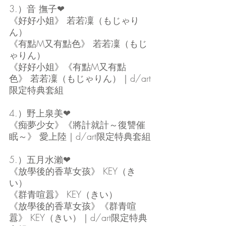
3.）音 撫子❤
《好好小姐》 若若凜（もじゃり
ん）
《有點M又有點色》 若若凜（もじ
ゃりん）
《好好小姐》《有點M又有點
色》 若若凜（もじゃりん）｜d/art
限定特典套組
4.）野上泉美❤
《痴夢少女》《將計就計～復讐催
眠～》 愛上陸｜d/art限定特典套組
5.）五月水瀨❤
《放學後的香草女孩》 KEY（き
い）
《群青喧囂》 KEY（きい）
《放學後的香草女孩》《群青喧
囂》 KEY（きい）｜d/art限定特典