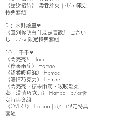
《謝謝招待》 雲吞芽央｜d/art限定
特典套組
9.）水野繪里❤
《直到你明白什麼是喜歡》 ごさい
じ｜d/art限定特典套組
10.）千千❤
《閃亮亮》 Hamao
《糖果雨滴》 Hamao
《溫柔暖暖鄉》 Hamao
《濃情巧克力》 Hamao
《閃亮亮・糖果雨滴・暖暖溫柔
鄉・濃情巧克力》 Hamao｜d/art限
定特典套組
《OVER!!》 Hamao｜d/art限定特典
套組