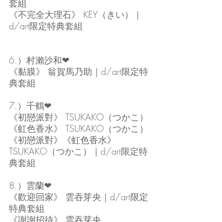
套組
《不完全大理石》 KEY（きい）｜
d/art限定特典套組
6.）村瀨沙和❤
《黏膜》 翁賀馬乃助｜d/art限定特
典套組
7.）千鶴❤
《初戀派對》 TSUKAKO（つかこ）
《虹色香水》 TSUKAKO（つかこ）
《初戀派對》《虹色香水》 
TSUKAKO（つかこ）｜d/art限定特
典套組
8.）雲蘭❤
《歡迎回家》 雲吞芽央｜d/art限定
特典套組
《謝謝招待》 雲吞芽央