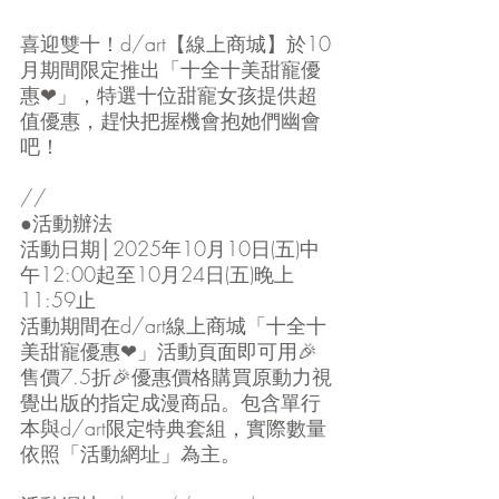
喜迎雙十！d/art【線上商城】於10
月期間限定推出「十全十美甜寵優
惠❤」，特選十位甜寵女孩提供超
值優惠，趕快把握機會抱她們幽會
吧！
//
●活動辦法
活動日期│2025年10月10日(五)中
午12:00起至10月24日(五)晚上
11:59止
活動期間在d/art線上商城「十全十
美甜寵優惠❤」活動頁面即可用🎉
售價7.5折🎉優惠價格購買原動力視
覺出版的指定成漫商品。包含單行
本與d/art限定特典套組，實際數量
依照「活動網址」為主。