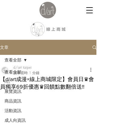
文章
查看全部
d/art taipei
查看全部
讀畢需時 1 分鐘
【d/art成漫×線上商城限定】會員日♛會
ALL
員獨享69折優惠♛回饋點數翻倍送!!
展覽資訊
商品資訊
活動資訊
成人向資訊