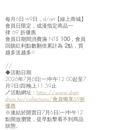
每月6日⇒9日，d/art【線上商城】
會員日限定，成漫指定商品一
律 69 折優惠
會員日期間消費滿 NT$ 
100
，會員
回饋紅利點數翻倍累計為 
2
點，買
越多送越多!!
//
◆活動日期
2026年7月6日(一)中午12:00起至7
月9日(四)晚上11:59止
🔗活動網址：
https://www.d-art-
shop.tw/collections/會員獨享69折
優惠
※連結於開賣日7月6日(一)中午12
點開放瀏覽，提早點擊看不到商品
狀態。