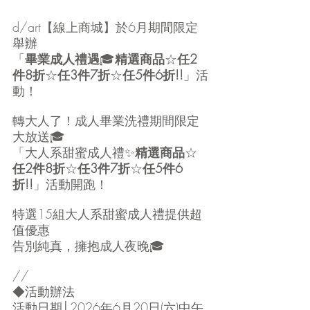
d/art【線上商城】於6月期間限定
舉辦
「
畢業成人禮遇
🎓
精選商品
☆
任2
件8折
☆
任3件7折
☆
任5件6折!!
」活
動！
轉大人了！成人畢業洗禮期間限定
大放送🎓
「大人系甜蜜成人禮✨
精選商品
☆
任2件8折
☆
任3件7折
☆
任5件6
折!!
」活動開跑！
特選15組大人系甜蜜成人禮提供超
值優惠
告別純真，擁抱成人夜晚🎓
//
◆活動辦法
活動日期│2026年6月20日(六)中午