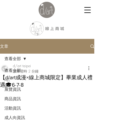
文章
查看全部
d/art taipei
查看全部
讀畢需時 2 分鐘
【d/art成漫×線上商城限定】畢業成人禮
ALL
遇🎓6‧7‧8
展覽資訊
商品資訊
活動資訊
成人向資訊