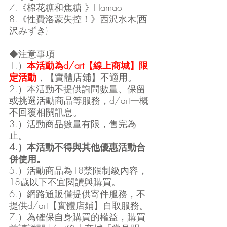
7.《棉花糖和焦糖 》Hamao
8.《性費洛蒙失控！》西沢水木(西
沢みずき)  
◆注意事項
1.）
本活動為d/art【線上商城】限
定活動
，【實體店鋪】不適用。
2.）本活動不提供詢問數量、保留
或挑選活動商品等服務，d/art一概
不回覆相關訊息。
3.）活動商品數量有限，售完為
止。
4.）本活動不得與其他優惠活動合
併使用。
5.）活動商品為18禁限制級內容，
18歲以下不宜閱讀與購買。
6.）網路通販僅提供寄件服務，不
提供d/art【實體店鋪】自取服務。
7.）為確保自身購買的權益，購買