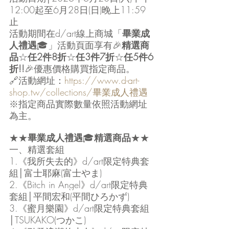
12:00起至6月28日(日)晚上11:59
止
活動期間在d/art線上商城「
畢業成
人禮遇
🎓」活動頁面享有🎉
精選商
品
☆
任2件8折
☆
任3件7折
☆
任5件6
折!!
🎉優惠價格購買指定商品。
🔗活動網址：
https://www.d-art-
shop.tw/collections/畢業成人禮遇
※指定商品實際數量依照活動網址
為主。
★★
畢業成人禮遇
🎓
精選商品
★★
一、精選套組
1.《我所失去的》d/art限定特典套
組│富士耶麻(富士やま) 
2.《Bitch in Angel》d/art限定特典
套組│平間宏和(平間ひろかず) 
3.《蜜月樂園》d/art限定特典套組
│TSUKAKO(つかこ) 