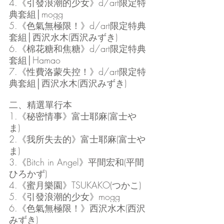
4.《引發浪潮的少女》d/art限定特
典套組│mogg 
5.《色氣無極限！》d/art限定特典
套組│西沢水木(西沢みずき)
6.《棉花糖和焦糖》d/art限定特典
套組│Hamao
7.《性費洛蒙失控！》d/art限定特
典套組│西沢水木(西沢みずき)     
二、精選單行本
1.《秘密情事》富士耶麻(富士や
ま)  
2.《我所失去的》富士耶麻(富士や
ま)  
3.《Bitch in Angel》平間宏和(平間
ひろかず)  
4.《蜜月樂園》TSUKAKO(つかこ) 
5.《引發浪潮的少女》mogg  
6.《色氣無極限！》西沢水木(西沢
みずき)  