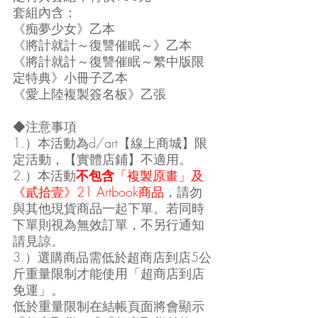
套組內含：
《痴夢少女》乙本
《將計就計～復讐催眠～》乙本
《將計就計～復讐催眠～繁中版限
定特典》小冊子乙本
《愛上陸複製簽名板》乙張
◆注意事項
1.）本活動為d/art【線上商城】限
定活動，【實體店鋪】不適用。
2.）本活動
不包含
「複製原畫」及
《貳拾壹》21 Artbook商品
，請勿
與其他現貨商品一起下單。若同時
下單則視為無效訂單，不另行通知
請見諒。
3.）選購商品需低於超商店到店5公
斤重量限制才能使用「超商店到店
免運」。
低於重量限制在結帳頁面將會顯示