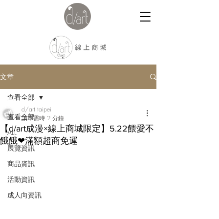
文章
查看全部
d/art taipei
查看全部
讀畢需時 2 分鐘
【d/art成漫×線上商城限定】5.22餵愛不
ALL
餓餓❤滿額超商免運
展覽資訊
商品資訊
活動資訊
成人向資訊