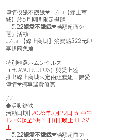
傳情投餵不餓餓
❤ 
d/art【線上商
城】於5月期間限定舉辦
「
5.22餵愛不餓餓❤
滿額超商免
運」活動！
d/art 【線上商城】消費滿
522
元即
享超商免運
特別精選ホムンクルス
（HOMUNCULUS）與愛上陸
推出線上商城限定兩組套組，餵愛
傳情
❤
獨享運費優惠
//
◆活動辦法
活動日期│
2026年5月22日(五)中午
12:00起至5月31日(日)晚上11:59
止
「
5.22餵愛不餓餓❤
滿額超商免