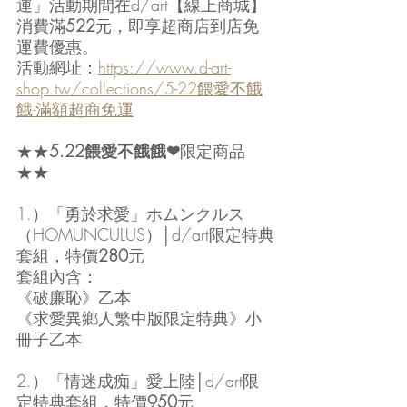
運」活動期間在d/art【線上商城】
消費滿
522
元，即享超商店到店免
運費優惠。
活動網址：
https://www.d-art-
shop.tw/collections/5-22餵愛不餓
餓-滿額超商免運
★★
5.22餵愛不餓餓❤
限定商品
★★
1.）「勇於求愛」ホムンクルス
（HOMUNCULUS）│d/art限定特典
套組，特價
280
元  
套組內含：
《破廉恥》乙本
《求愛異鄉人繁中版限定特典》小
冊子乙本
2.）「情迷成痴」愛上陸│d/art限
定特典套組，特價
950
元 