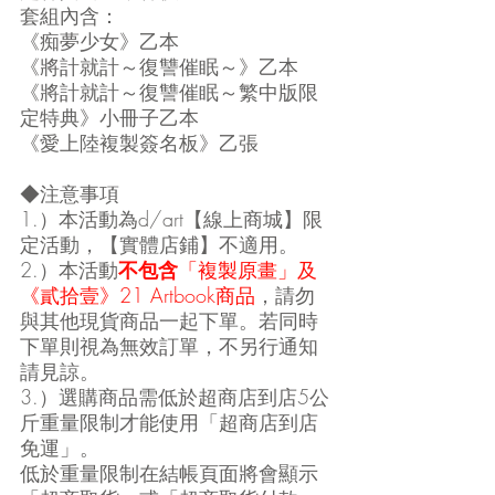
套組內含：
《痴夢少女》乙本
《將計就計～復讐催眠～》乙本
《將計就計～復讐催眠～繁中版限
定特典》小冊子乙本
《愛上陸複製簽名板》乙張
◆注意事項
1.）本活動為d/art【線上商城】限
定活動，【實體店鋪】不適用。
2.）本活動
不包含
「複製原畫」及
《貳拾壹》21 Artbook商品
，請勿
與其他現貨商品一起下單。若同時
下單則視為無效訂單，不另行通知
請見諒。
3.）選購商品需低於超商店到店5公
斤重量限制才能使用「超商店到店
免運」。
低於重量限制在結帳頁面將會顯示