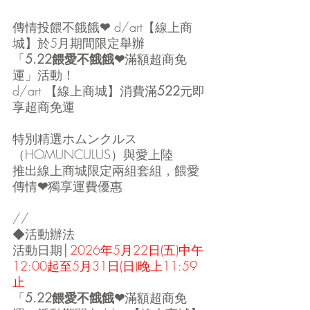
傳情投餵不餓餓
❤ 
d/art【線上商
城】於5月期間限定舉辦
「
5.22餵愛不餓餓❤
滿額超商免
運」活動！
d/art 【線上商城】消費滿
522
元即
享超商免運
特別精選ホムンクルス
（HOMUNCULUS）與愛上陸
推出線上商城限定兩組套組，餵愛
傳情
❤
獨享運費優惠
//
◆活動辦法
活動日期│
2026年5月22日(五)中午
12:00起至5月31日(日)晚上11:59
止
「
5.22餵愛不餓餓❤
滿額超商免