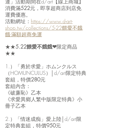
運」活動期間在d/art【線上商城】
消費滿
522
元，即享超商店到店免
運費優惠。
活動網址：
https://www.d-art-
shop.tw/collections/5-22餵愛不餓
餓-滿額超商免運
★★
5.22餵愛不餓餓❤
限定商品
★★
1.）「勇於求愛」ホムンクルス
（HOMUNCULUS）│d/art限定特典
套組，特價
280
元  
套組內含：
《破廉恥》乙本
《求愛異鄉人繁中版限定特典》小
冊子乙本
2.）「情迷成痴」愛上陸│d/art限
定特典套組，特價
950
元 