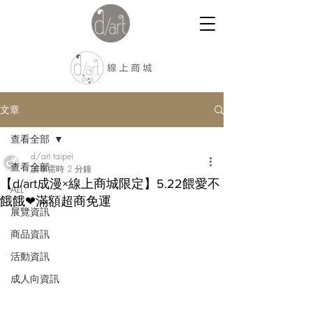
文章
查看全部
d/art taipei
查看全部
讀畢需時 2 分鐘
【d/art成漫×線上商城限定】5.22餵愛不
ALL
餓餓❤滿額超商免運
展覽資訊
商品資訊
活動資訊
成人向資訊