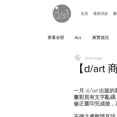
首頁
最新消息
畫
查看全部
ALL
展覽資訊
d/art taipei
【d/ar
一月 d/art 
畫彩頁有文字亂碼
修正重印完成後，
不便之處敬請見諒