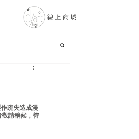
製作疏失造成漫
者敬請稍候，待