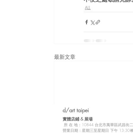
ALL
最新文章
d/art taipei
實體店鋪 &
展場
所
在 地：10
844 台北市萬華區武昌街二段
營業日期：星期三至星期日 下午 13:30-晚