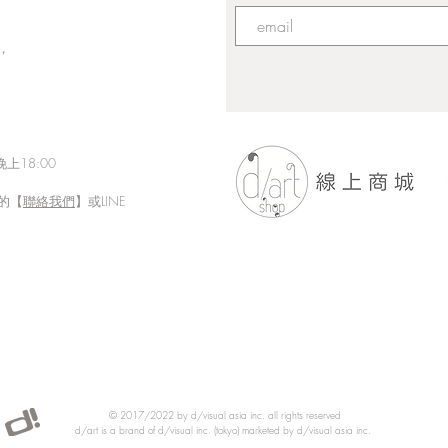
，
上18:00
的【
聯絡我們
】或LINE
「Fusion Impact｜岩本ゼロゴ
Eth
台灣初個展」展現にじさんじ
展【
豐富魅力的日本實力派畫師岩
本ゼロゴ首次台灣初個展
© 2017/2022 by d/visual asia inc. all rights reserved
d/art is a brand of d/visual inc. (tokyo) marketed by d/visual asia inc.