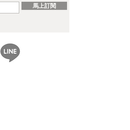
馬上訂閱
ereal｜gomzi畫集出版紀念
展覽資訊整理】