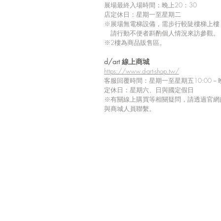
展場最終入場時間：晚上20：30
店定休日：星期一至星期二
※展場無電梯設備，需步行較陡樓梯上樓
請行動不便者斟酌個人情況來訪參觀。
※2樓為商品販售區。
留言
d/art 線上商城
https://www.d-art-shop.tw/
客服回覆時間：星期一至星期五10:00－晚
定休日：星期六、日與國定假日
※
有關線上購買等相關疑問，請透過官網
撰寫留言......
與商城人員聯繫。
【Tiv 展覽商品到貨延期通
知】