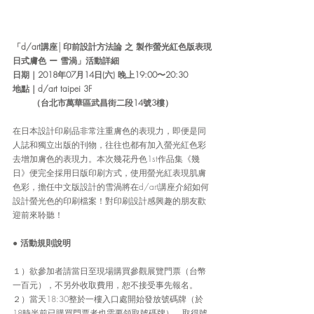
「d/art講座│印前設計方法論 之 製作螢光紅色版表現
日式膚色 ー 雪渦」活動詳細
日期
｜
2018年07月14日(六) 晚上19:00〜20:30
地點
｜
d/art taipei 3F
       （台北市萬華區武昌街二段14號3樓）
在日本設計印刷品非常注重膚色的表現力，即便是同
人誌和獨立出版的刊物，往往也都有加入螢光紅色彩
去增加膚色的表現力。本次幾花丹色1st作品集《幾
日》便完全採用日版印刷方式，使用螢光紅表現肌膚
色彩，擔任中文版設計的雪渦將在d/art講座介紹如何
設計螢光色的印刷檔案！對印刷設計感興趣的朋友歡
迎前來聆聽！
● 
活動規則說明
１）欲參加者請當日至現場購買參觀展覽門票（台幣
一百元），不另外收取費用，恕不接受事先報名。
２）當天18:30整於一樓入口處開始發放號碼牌（於
18時半前已購買門票者也需要領取號碼牌）。取得號