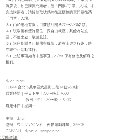
碼牌後，如已購買門票者，憑「門票/手章」入場。未
完成購票者，請於領取號碼牌後至櫃檯購買門票後憑
「門票」入場。
３）由於場地有限，目前預計開放70〜75個名額。
４）現場備有些許座位，採自由就座，其餘為站立
區，不便之處，敬請見諒。
５）講座期間禁止拍照與攝影，若有上述之行為，將
立即中止活動進行。
６）上述事項如有未盡事宜，d/art 保有修改及解釋之
權利。
d/art taipei
10844 台北市萬華區武昌街二段14號2&3樓
營業時間
｜
平日下午 1:00〜晚上 9:00
                假日上午11:30〜晚上 9:00
店定休日
｜
星期一
主辦｜d/art
協辦
｜
ワニマガジン社、夜貓館咖啡屋、SPACE 
CAIMAN、d/visual incorporated
活動資訊