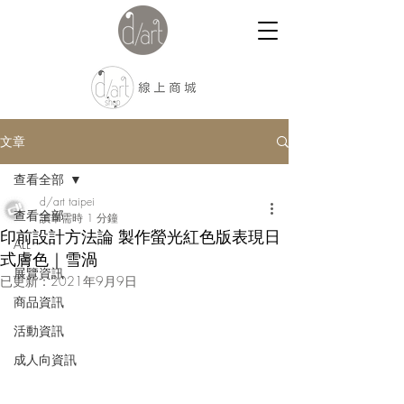
文章
查看全部
d/art taipei
查看全部
讀畢需時 1 分鐘
印前設計方法論 製作螢光紅色版表現日
ALL
式膚色｜雪渦
展覽資訊
已更新：
2021年9月9日
商品資訊
活動資訊
成人向資訊