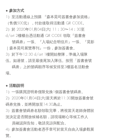
● 
參加方式
1）至活動通線上預購 『森本晃司簽書會參加資格』
（售價500元），付款後取得活動通 QR CODE。
2）於 2020年01月04日(六) 11：30〜14：30至 
d/art 2樓櫃台憑活動通 QR CODE 領取『簽書會 
　  號碼劵』一張、『入場紀念明信片』一張、『晃影
｜森本晃司展覽專刊』一份，參加簽書會。
3）於下午12:30 d/art 1樓開始整隊，準備入場隊
伍。如過號，請至最後尾加入隊伍。按照「簽書會號
     碼劵」上的號碼順序等候安排至3樓簽名活動會
場。
● 
活動說明
1）一張購買證明劵僅限兌換1個簽書會號碼劵。
2）2020年01月04日(六)當天將於11:30開放簽書會號
碼劵兌換，並將開放至14:30為止。
3）簽書會號碼劵名額領取完畢，將視當天老師身體狀
況決定是否開放候補名額，請現場耐心等候工作人
     員確認與告知，敬請見諒與配合。
4）參加簽書會活動者憑手章可於當天自由入場參觀展
覽。