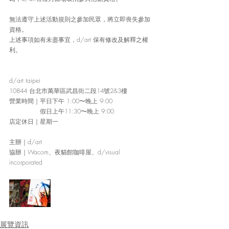
無法遵守上述活動規則之參加民眾，將立即喪失參加
資格。
上述事項如有未盡事宜，d/art 保有修改及解釋之權
利。
d/art taipei
10844 台北市萬華區武昌街二段14號2&3樓
營業時間
｜
平日下午 1:00〜晚上 9:00
　　　　　假日上午11:30〜晚上 9:00
店定休日
｜
星期一
主辦
｜
d/art
協辦
｜
Wacom、夜貓館咖啡屋、d/visual 
incorporated
展覽資訊