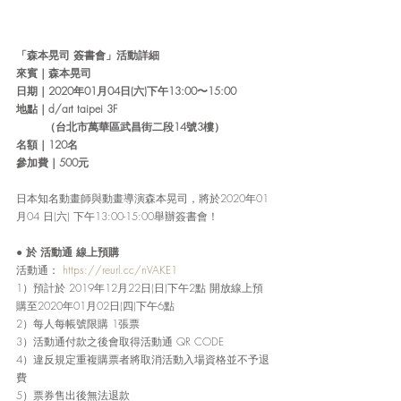
「森本晃司 簽書會」活動詳細
來賓｜森本晃司
日期
｜
2020年01月04日(六)下午13:00〜15:00
地點
｜
d/art taipei 3F
  （台北市萬華區武昌街二段14號3樓）
名額
｜
120名
參加費
｜
500元
日本知名動畫師與動畫導演森本晃司，將於2020年01
月04 日(六) 下午13:00-15:00舉辦簽書會！ 
● 
於 活動通 線上預購
活動通：
https://reurl.cc/nVAKE1
1）預計於 2019年12月22日(日)下午2點 開放線上預
購至2020年01月02日(四)下午6點
2）每人每帳號限購 1張票
3）活動通付款之後會取得活動通 QR CODE
4）違反規定重複購票者將取消活動入場資格並不予退
費
5）票券售出後無法退款