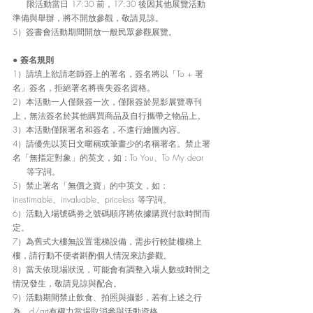
     限活動當日 17:30 前，17:30 後因其他展覽活動
準備與舉辦，將不開放參觀，敬請見諒。
5）簽書會活動期間開放一般民眾參觀展覽。
● 
簽名規則
1）請填上欲請老師簽上的署名，簽名將以「To + 署
名」簽名，拒絕署名將喪失簽名資格。
2）本活動一人僅限簽一次，僅限簽於晃影展覽專刊
上，無法簽名於其他購買商品及自行攜帶之物品上。
3）本活動僅限署名和簽名，不進行繪圖內容。
4）請優先以英日文暱稱或筆畫少的名稱署名。禁止署
名「無指定對象」的英文，如：To You、To My dear 
     等字詞。
5）禁止署名「無價之寶」的中英文，如：
inestimable、invaluable、priceless 等字詞。
6）活動入場號碼劵之號碼順序將依據購買付款時間而
定。
7）為舊式大樓無設置電梯設備，需步行較陡樓梯上
樓，請行動不便者斟酌個人情況來訪參觀。
8）當天依現場狀況，可能會有調整入場人數或時間之
情況發生，敬請見諒與配合。
9）活動期間禁止飲食、拍照與攝影，若有上述之行
為，d/art有權力當場取消參與活動資格。