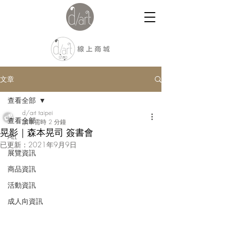
文章
查看全部
d/art taipei
查看全部
讀畢需時 2 分鐘
晃影｜森本晃司 簽書會
ALL
已更新：
2021年9月9日
展覽資訊
商品資訊
活動資訊
成人向資訊