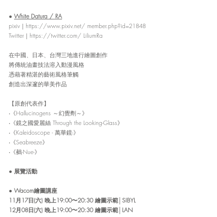
● 
White Datura / RA
pixiv
｜
https://www.pixiv.net/ member.php?id=21848
Twitter
｜
https://twitter.com/ LiliumRa
在中國、日本、台灣三地進行繪圖創作
將傳統油畫技法溶入動漫風格
憑藉著精湛的藝術風格筆觸
創造出深邃的華美作品
【原創代表作】
‧《Hallucinogens ～幻覺劑～》
‧《鏡之國愛麗絲 Through the Looking-Glass》
‧《Kaleidoscope - 萬華鏡-》
‧《Seabreeze》
‧《鵺-Nue-》
● 
展覽活動
● Wacom繪圖講座
11月17日(六) 晚上19:00〜20:30 繪圖示範│SIBYL
12月08日(六) 晚上19:00〜20:30 繪圖示範│LAN