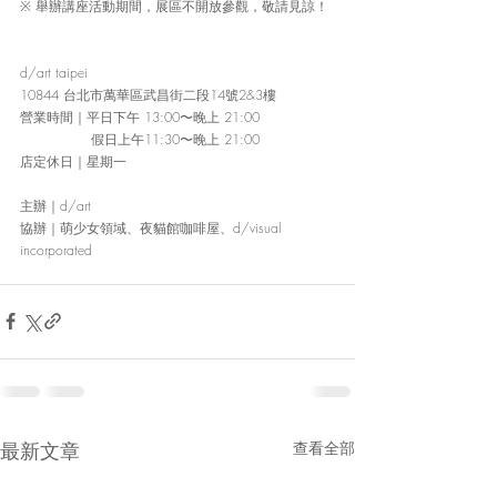
※ 舉辦講座活動期間，展區不開放參觀，敬請見諒！
d/art taipei
10844 台北市萬華區武昌街二段14號2&3樓
營業時間
｜
平日下午 13:00〜晚上 21:00
                假日上午11:30〜晚上 21:00
店定休日
｜
星期一
主辦
｜
d/art
協辦
｜
萌少女領域、夜貓館咖啡屋、d/visual 
incorporated 
最新文章
查看全部