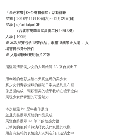
「果色衣豐│RA台灣初個展」活動詳細
展期
｜
2018年11月10日(六)～12月09日(日) 
展場
｜
d/art taipei 3F
        （台北市萬華區武昌街二段14號3樓）
入場
｜
100元 
※ 本次展覽包含18禁作品，未滿18歲禁止入場， 入
場需提示身分證件 
※ 入場即贈展覽明信片乙張
滿溢著清新美少女的人氣繪師 RA 來台展出了！
用絢麗的色彩描繪出天真無邪的美少女
將少女們青春燦爛的嬉鬧日常裝盛到畫布裡
像是凝結成一顆顆甜美的糖果收納在糖果盒內
展現少女們青澀的可愛魅力
本次精選 RA 歷年畫作展出
並且完整展示原始的作品風貌
展覽也將展示 RA 筆下的性感女體
以華美的細膩筆觸演繹女孩們妖豔的模樣
用富有魅惑的表情讓人沉溺在幻想漩渦之中