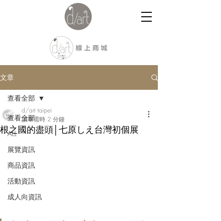
文章
查看全部
d/art taipei
查看全部
讀畢需時 2 分鐘
根之國的盡頭│七原しえ台灣初個展
ALL
展覽資訊
商品資訊
活動資訊
成人向資訊