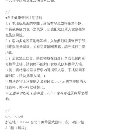
※入場即贈展覽紀念明信片乙張。
//
●自主健康管理注意須知
1.）本場所為密閉空間，建議有發燒或呼吸道症狀、
年長或免疫力低下之民眾，仍應配戴口罩入館參觀降
低染疫風險。
2.）場內多處設置消毒酒精，入館參觀建議進行手部
消毒與測量體溫。如有需要翻閱書籍，請先進行手部
消毒。
3.）全館禁止飲食。將食物放在自身行李或包包內者
可攜帶上樓，請勿將不能封口食物或飲料攜帶入場。
（例：寶特瓶栓蓋後行李內可攜帶入場。手搖杯因不
能封口，請勿攜帶入場。）
※無法遵守上述規則之參觀民眾，d/art將立即取消入
場資格，亦不得候補替代。
※上述事項如有未盡事宜，d/art 保有修改及解釋之權
利。
//
d/art taipei
所在地：10844 台北市萬華區武昌街二段 14號 2樓 
& 3樓（展場）