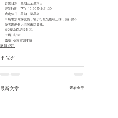
營業日期：星期三至星期日
營業時間：下午 13:30-晚上21:00
店定休日：星期一至星期二
※展場無電梯設備，需步行較陡樓梯上樓，請行動不
便者斟酌個人情況來訪參觀。
※2樓為商品販售區。
主辦│d/art
協辦│夜貓館咖啡屋
展覽資訊
最新文章
查看全部