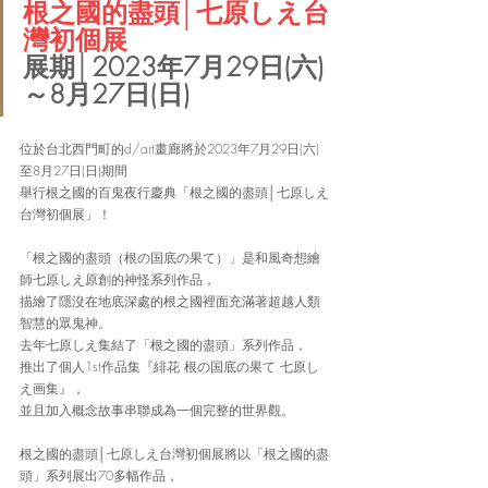
根之國的盡頭│七原しえ台
灣初個展
展期│2023年7月29日(六)
～8月27日(日)
位於台北西門町的d/art畫廊將於2023年7月29日(六)
至8月27日(日)期間
舉行根之國的百鬼夜行慶典「根之國的盡頭│七原しえ
台灣初個展」！
「根之國的盡頭（根の国底の果て）」是和風奇想繪
師七原しえ原創的神怪系列作品，
描繪了隱沒在地底深處的根之國裡面充滿著超越人類
智慧的眾鬼神。
去年七原しえ集結了「根之國的盡頭」系列作品，
推出了個人1st作品集『緋花 根の国底の果て 七原し
え画集』，
並且加入概念故事串聯成為一個完整的世界觀。　
根之國的盡頭│七原しえ台灣初個展將以「根之國的盡
頭」系列展出70多幅作品，