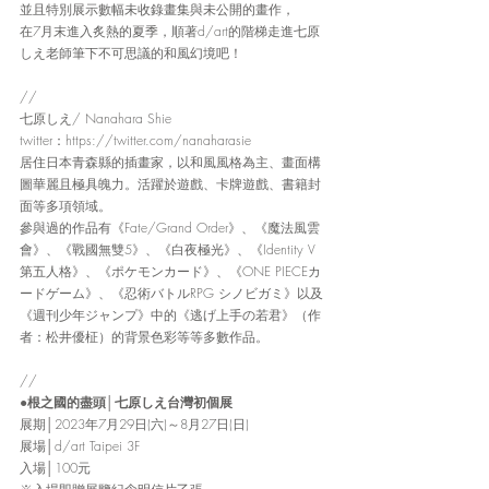
並且特別展示數幅未收錄畫集與未公開的畫作，
在7月末進入炙熱的夏季，順著d/art的階梯走進七原
しえ老師筆下不可思議的和風幻境吧！
//
七原しえ/ Nanahara Shie
twitter：
https://twitter.com/nanaharasie
居住日本青森縣的插畫家，以和風風格為主、畫面構
圖華麗且極具魄力。活躍於遊戲、卡牌遊戲、書籍封
面等多項領域。
參與過的作品有《Fate/Grand Order》、《魔法風雲
會》、《戰國無雙5》、《白夜極光》、《Identity V 
第五人格》、《ポケモンカード》、《ONE PIECEカ
ードゲーム》、《忍術バトルRPG シノビガミ》以及
《週刊少年ジャンプ》中的《逃げ上手の若君》（作
者：松井優柾）的背景色彩等等多數作品。
//
●根之國的盡頭│七原しえ台灣初個展
展期│2023年7月29日(六)～8月27日(日)
展場│d/art Taipei 3F
入場│100元