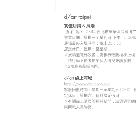
d/art taipei
實體店鋪 &
展場
所
在 地：10
844 台北市萬華區武昌街二段
營業日期：星期三至星期日 下午 13:30-晚
展場最終入場時間：晚上20：30
店定休日：星期一至星期二
※展場無電梯設備，需步行較陡樓梯上樓
請行動不便者斟酌個人情況來訪參觀。
※2樓為商品販售區。
留言
d/art 線上商城
https://www.d-art-shop.tw/
客服回覆時間：星期一至星期五10:00－晚
定休日：星期六、日與國定假日
※
有關線上購買等相關疑問，請透過官網
撰寫留言......
與商城人員聯繫。
【Tiv 展覽商品到貨延期通
知】