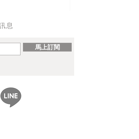
訊息
馬上訂閱
ereal｜gomzi畫集出版紀念
展覽資訊整理】