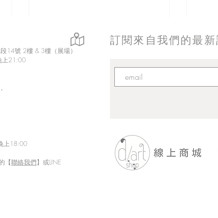
訂閱來自我們的最新
14號 2樓 & 3樓（展場）
上21:00
，
上18:00
的【
聯絡我們
】或LINE
「Fusion Impact｜岩本ゼロゴ
Eth
台灣初個展」展現にじさんじ
展【
豐富魅力的日本實力派畫師岩