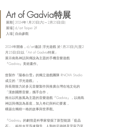
Art of Gadvia特展
展期│2024年1月20日(六)～2月25日(日)
展場│d/art Taipei 2F
入場│自由參觀
2024年開春，d/art邀請 浮光遊戲 於1月20日(六)至2
月25日(日)以「Art of Gadvia特展」
展示南島神話與傳說為主題的手機音樂遊戲
『Gadvia』美術畫作。
曾製作『陽春白雪』的獨立遊戲團隊 RNOVA Studio 
成立的「浮光遊戲」，
與長期致力於多元音樂製作與推廣台灣在地文化的
「漢創國際音樂」攜手合作，
推出以民族風為主題的音樂遊戲『Gadvia』，以南島
神話與傳說為基底，加入奇幻與科幻要素，
構築出獨樹一格的故事與世界觀。
『Gadvia』的劇情是科學家發掘了新型能源「藍晶
石」，科技水平迅速飛升、人類的足跡踏及宇宙乃至