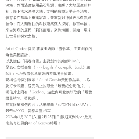
深海，然而過度使用晶石能源，喚醒了大地原生的神
祉，降下洪水淹沒大地，文明的痕跡近乎完全消失。
倖存者在孤島上重建家園，並重新對神祉表示敬畏與
信仰；而人類過往的科技建築沉入深海。數百年後，
來自海底的居民「莉諾蕾婭」來到海面，開始一場未
知世界的探索之旅。
Art of Gadvia特展 將展出繪師「雪歌草」主要創作的
角色美術設計，
以及擔任『陽春白雪』主要創作的繪師PUMP、
昆蟲少女插畫集《○○○ bugirls / caterpillar book》繪
師BiBiRoM與雪歌草繪製的遊戲場景插畫。
現場也將特別展示「Art of Gadvia美術作品集」，以
及
打卡即贈、送完為止的限量「展覽紀念明信片」，
明信片上附有『Gadvia』遊戲內可兌換領取的「展覽
限量禮包」獎勵碼，
展覽限量禮包內容：活動單曲『ELYXiVN ELYXiUM』、
錢幣×5000、音符星塵×500。
2024年1月20日(六)至2月25日(日)歡迎來到d/art欣賞
南島奇幻風的Art of Gadvia特展！