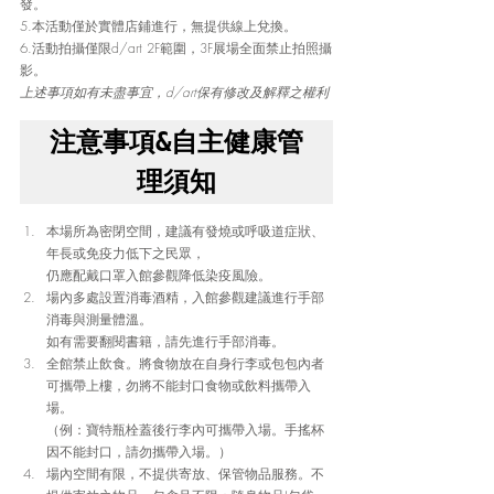
發。
5.本活動僅於實體店鋪進行，無提供線上兌換。
6.活動拍攝僅限d/art 2F範圍，3F展場全面禁止拍照攝
影。
上述事項如有未盡事宜，d/art保有修改及解釋之權利
注意事項&自主健康管
理須知
本場所為密閉空間，建議有發燒或呼吸道症狀、
年長或免疫力低下之民眾，
仍應配戴口罩入館參觀降低染疫風險。
場內多處設置消毒酒精，入館參觀建議進行手部
消毒與測量體溫。
如有需要翻閱書籍，請先進行手部消毒。
全館禁止飲食。將食物放在自身行李或包包內者
可攜帶上樓，勿將不能封口食物或飲料攜帶入
場。
（例：寶特瓶栓蓋後行李內可攜帶入場。手搖杯
因不能封口，請勿攜帶入場。）
場內空間有限，不提供寄放、保管物品服務。不