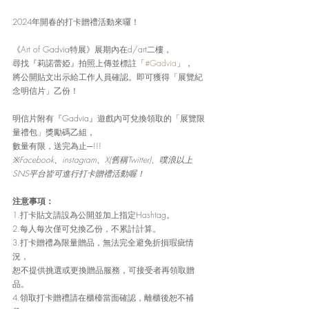
2024年開春的打卡贈禮活動來囉！
《Art of Gadvia特展》展期內在d/art二樓，
尋找『莉諾蕾婭』拍照上傳並標註「
#Gadvia
」，
將公開貼文出示給工作人員確認。即可獲得「展覽紀
念明信片」乙份！
明信片附有『Gadvia』遊戲內可兌換領取的「展覽限
量禮包」獎勵碼乙組，
數量有限，送完為止─!!!
※Facebook、instagram、X(舊稱Twitter)、噗浪以上
SNS平台皆可進行打卡贈禮活動喔！
注意事項：
1.打卡貼文請設為公開並加上指定Hashtag。
2.每人每次僅可兌換乙份，不累計計算。
3.打卡贈禮為限量贈品，無法完全避免折損瑕疵情
況，
恕不提供挑選或更換贈品服務，可接受者再領取贈
品。
4.領取打卡贈禮請在櫃檯當面確認，離櫃後恕不補