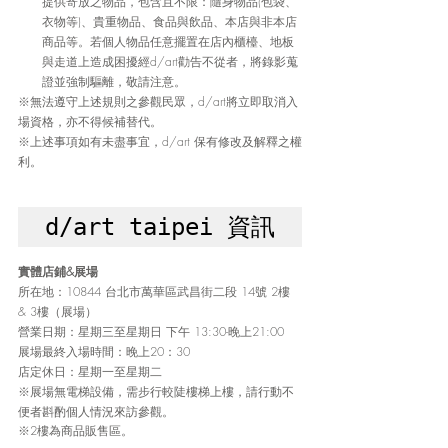
提供寄放之物品，包含且不限：隨身物品(包袋、
衣物等)、貴重物品、食品與飲品、本店與非本店
商品等。若個人物品任意擺置在店內櫃檯、地板
與走道上造成困擾經d/art勸告不從者，將錄影蒐
證並強制驅離，敬請注意。
※無法遵守上述規則之參觀民眾，d/art將立即取消入
場資格，亦不得候補替代。
※上述事項如有未盡事宜，d/art 保有修改及解釋之權
利。
d/art taipei 資訊
實體店鋪&展場
所在地：10844 台北市萬華區武昌街二段 14號 2樓 
& 3樓（展場）
營業日期：星期三至星期日 下午 13:30-晚上21:00
展場最終入場時間：晚上20：30
店定休日：星期一至星期二
※展場無電梯設備，需步行較陡樓梯上樓，請行動不
便者斟酌個人情況來訪參觀。
※2樓為商品販售區。