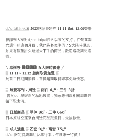
d/art線上商城
 𝟐𝟎𝟐𝟑感謝祭將在 𝟏𝟏.𝟏𝟏 𝙎𝙖𝙩. 𝟭𝟮:𝟬𝟬登場
很謝謝大家對d/art taipei長久以來的支持，在營運滿
六週年的這個月份，我們為各位準備了𝟱大限時優惠，
如果有觀望許久遲遲未下手的商品，歡迎這段期間選
購。
\ 感謝祭 🆂🅰🅻🅴 五大限時優惠 /　
▒ 𝟏𝟏.𝟏𝟏 ▹ 𝟏𝟏.𝟏𝟐 超商取貨免運 ▒
於首二日期間消費，選擇超商取貨即享免運優惠。
▒ 展覽專刊 ▪︎ 周邊 ▒ 兩件 𝟰折・三件 𝟯折
 曾於dart舉辦過的精彩展覽，獨家專刊跟相關周邊最
後下殺出清。
▒ 日版商品 ▒ 單件 𝟴折・三件 𝟲𝟲折 
日本原裝空運來台周邊商品跟畫冊，最後數量。
▒ 成人漫畫 ▒ 乙套 𝟵折・兩套 𝟳𝟱折
d/art限定特典套組及單行本，年度唯一特價！