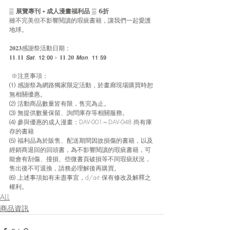
▒ 展覽專刊 ▪︎ 成人漫畫福利品 ▒ 𝟲折 
雖不完美但不影響閱讀的瑕疵書籍，讓我們一起愛護
地球。
𝟐𝟎𝟐𝟑感謝祭活動日期：
𝟏𝟏.𝟏𝟏 𝙎𝙖𝙩. 𝟭𝟮:𝟬𝟬 ▹ 𝟏𝟏.𝟐𝟎 𝙈𝙤𝙣. 𝟭𝟭:𝟱𝟵
 ※注意事項：
⑴ 感謝祭為網路獨家限定活動，於畫廊現場購買時恕
無相關優惠。
⑵ 活動商品數量皆有限，售完為止。
⑶ 無提供數量保留、詢問庫存等相關服務。
⑷ 參與優惠的成人漫畫：DAV-001～DAV-048 尚有庫
存的書籍
⑸ 福利品為於販售、配送期間因故損傷的書籍，以及
經銷商退回的回頭書，為不影響閱讀的瑕疵書籍，可
能會有刮傷、撞損、些微書頁破損等不同瑕疵狀況，
售出後不可退換，請務必理解後再購買。
⑹ 上述事項如有未盡事宜，d/art 保有修改及解釋之
權利。
ALL
商品資訊