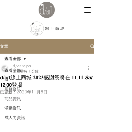
文章
查看全部
d/art taipei
查看全部
讀畢需時 1 分鐘
d/art線上商城 𝟐𝟎𝟐𝟑感謝祭將在 𝟏𝟏.𝟏𝟏 𝙎𝙖𝙩.
ALL
𝟭𝟮:𝟬𝟬登場
展覽資訊
已更新：
2023年11月8日
商品資訊
活動資訊
成人向資訊