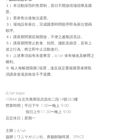
１）本活動採預約售票制，當日不開放現場排隊及購
票。
２）票券售出後無法退票。
３）場地設有座位，完成購票時間順序即為座位號碼
順序。
４）講座期間展區無開放，不便之處敬請見諒。
５）講座期間禁止飲食、拍照、攝影及錄音，若有上
述之行為，將立即中止活動進行。
６）上述事項如有未盡事宜，d/art 保有修改及解釋之
權利。
※ 每人每帳號限購2張票，違反規定重複購票者將取
消講座進場資格並不予退費。
d/art taipei
10844 台北市萬華區武昌街二段14號2&3樓
營業時間
｜
平日下午 1:00〜晚上 9:00
                假日上午11:30〜晚上 9:00
店定休日
｜
星期一
主辦
｜
d/art
協辦
｜
ワニマガジン社、夜貓館咖啡屋、SPACE 