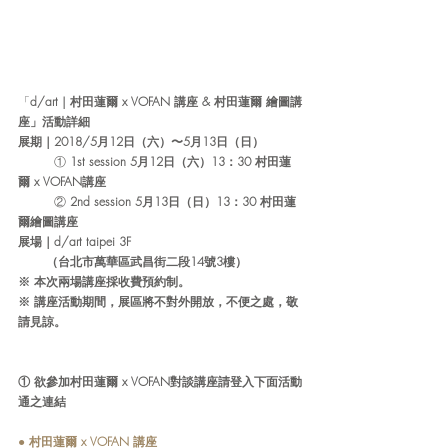
「
d/art | 村田蓮爾 x VOFAN 講座 & 村田蓮爾 繪圖講
座」活動詳細
展期｜2018/
5月12日（六）〜5月13日（日）
① 
1st session 
5月12日（六）13：30 村田蓮
爾 x VOFAN講座
② 
2nd session 
5月13日（日）13：30 村田蓮
爾繪圖講座
展場
｜
d/art taipei 3F
 　　（台北市萬華區武昌街二段14號3樓）
※ 本次兩場講座採收費預約制。 
※ 講座活動期間，展區將不對外開放，不便之處，敬
請見諒。
① 欲參加村田蓮爾 x VOFAN對談講座請登入下面活動
通之連結
● 村田蓮爾 x VOFAN 講座