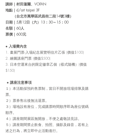
講師
｜
村田蓮爾、VOFAN
地點
｜
d/art taipei 3F  
 　  （台北市萬華區武昌街二段14號3樓） 
日期
｜
5月12日（六）13：30～15：00
名額
｜
60人
票價
｜
600元
● 
入場費內含
1. 畫展門票‧入場紀念展覽明信片乙張 (價值$100)
2. 繪圖講座門票 (價值$500)
3. 日本空運來台的限定徽章乙個（樣式隨機）(價值
$150)
 ● 
講座注意事項
１）本活動採預約售票制，當日不開放現場排隊及購
票。
２）票券售出後無法退票。
３）場地設有座位，完成購票時間順序即為座位號碼
順序。
４）講座期間展區無開放，不便之處敬請見諒。
５）講座期間禁止飲食、拍照、攝影及錄音，若有上
述之行為，將立即中止活動進行。