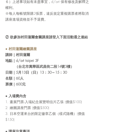
６）上述事項如有未盡事宜，d/art 保有修改及解釋之
權利。
※每人每帳號限購2張票，違反規定重複購票者將取消
講座進場資格並不予退費。
② 欲參加村田蓮爾會圖講座請登入下面活動通之連結
● 村田蓮爾繪圖講座
講師｜村田蓮爾
地點
｜
d/art taipei 3F
 　　 （台北市萬華區武昌街二段14號3樓） 
日期｜
5月13日（日）13：30～15：30
名額
｜
60人
票價
｜
600元
● 
入場費內含
1. 畫展門票‧入場紀念展覽明信片乙張 (價值$100)
2. 繪圖講座門票 (價值$500)
3. 日本空運來台的限定徽章乙個（樣式隨機）(價值
$150)
● 
講座注意事項