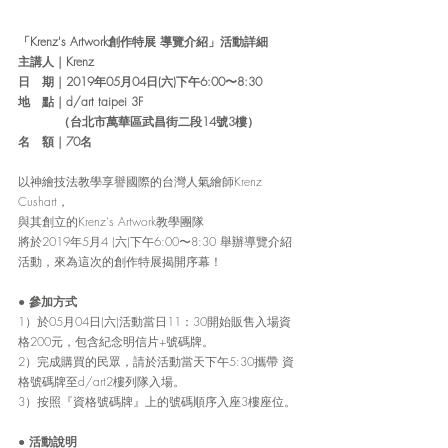
「Krenz's Artwork創作特展 導覽介紹」活動詳細
主講人
 | 
Krenz
日   期
 | 
2019年05月04日(六)下午6:00〜8:30
地   點
 | 
d/art taipei 3F
 　　   （台北市萬華區武昌街二段14號3樓）
名   額
 | 
70名
以神繪技法教學享譽國際的台灣人氣繪師Krenz 
Cushart，
與其創立的Krenz's Artwork教學團隊
將於2019年5月4 (六)下午6:00〜8:30 舉辦導覽介紹
活動，來為這次的創作特展揭開序幕！
●
 參加方式
1）於05月04日(六)活動當日11：30開始販售入場資
格200元，包含紀念明信片+號碼牌。
2）完成購買的民眾，請於活動當天下午5:30攜帶 資
格號碼牌至d/art2樓列隊入場。
3）按照『資格號碼牌』上的號碼順序入座3樓座位。
● 
活動說明