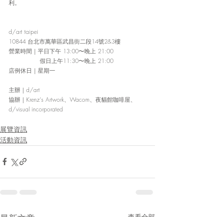
利。
d/art taipei
10844 台北市萬華區武昌街二段14號2&3樓
營業時間
｜
平日下午 13:00〜晚上 21:00
                假日上午11:30〜晚上 21:00
店例休日
｜
星期一
主辦
｜
d/art
協辦
｜
Krenz's Artwork、Wacom、夜貓館咖啡屋、
d/visual incorporated
展覽資訊
活動資訊
查看全部