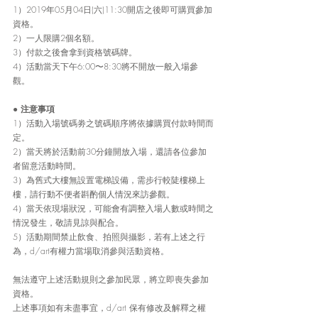
1）2019年05月04日(六)11:30開店之後即可購買參加
資格。
2）一人限購2個名額。
3）付款之後會拿到資格號碼牌。
4）活動當天下午6:00〜8:30將不開放一般入場參
觀。
● 
注意事項
1）活動入場號碼劵之號碼順序將依據購買付款時間而
定。
2）當天將於活動前30分鐘開放入場，還請各位參加
者留意活動時間。
3）為舊式大樓無設置電梯設備，需步行較陡樓梯上
樓，請行動不便者斟酌個人情況來訪參觀。
4）當天依現場狀況，可能會有調整入場人數或時間之
情況發生，敬請見諒與配合。
5）活動期間禁止飲食、拍照與攝影，若有上述之行
為，d/art有權力當場取消參與活動資格。
無法遵守上述活動規則之參加民眾，將立即喪失參加
資格。
上述事項如有未盡事宜，d/art 保有修改及解釋之權